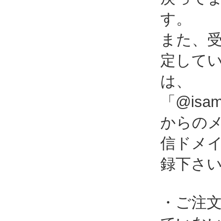
す。
また、
定して
は、
「@isami
からの
信ドメ
録下さ
・ご注