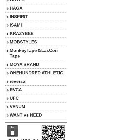
HAGA
INSPIRIT
ISAMI
KRAZYBEE
MOBSTYLES
MonkeyTape＆LasCon
Tape
MOYA BRAND
ONEHUNDRED ATHLETIC
reversal
RVCA
UFC
VENUM
WANT vs NEED