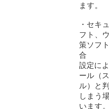
ます。
・セキ
フト、
策ソフ
合
設定に
ール（
ル）と
しまう
います