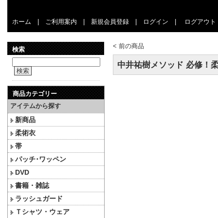
ホーム
|
ご利用案内
|
新規会員登録
|
ログイン
|
ログアウト
<
前の商品
検索
中井祐樹メソッド 必修！柔術
検索
商品カテゴリー
アイテムから探す
新商品
柔術衣
帯
パッチ･ワッペン
DVD
書籍・雑誌
ラッシュガード
Ｔシャツ・ウェア