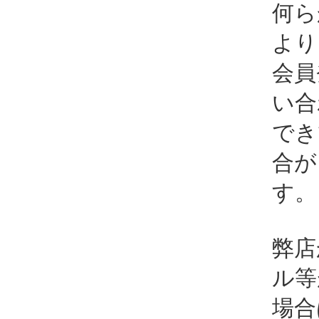
何ら
より
会員
い合
でき
合が
す。
弊店
ル等
場合