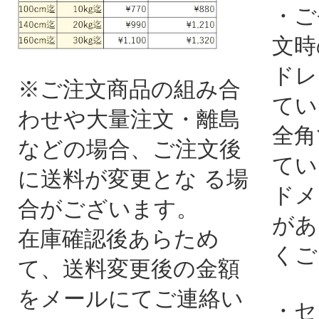
・ご
文時
ドレ
※ご注文商品の組み合
てい
わせや大量注文・離島
全角
などの場合、ご注文後
てい
に送料が変更とな る場
ドメ
合がございます。
があ
在庫確認後あらため
くご
て、送料変更後の金額
をメールにてご連絡い
・セ