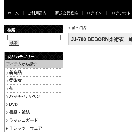
ホーム
|
ご利用案内
|
新規会員登録
|
ログイン
|
ログアウト
<
前の商品
検索
JJ-780 BEBORN柔術衣 
検索
商品カテゴリー
アイテムから探す
新商品
柔術衣
帯
パッチ･ワッペン
DVD
書籍・雑誌
ラッシュガード
Ｔシャツ・ウェア