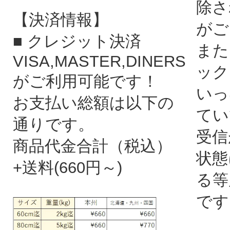
除さ
【決済情報】
がご
■ クレジット決済
また
VISA,MASTER,DINERS
ック
がご利用可能です！
いっ
お支払い総額は以下の
てい
通りです。
受信
商品代金合計（税込）
状態
+送料(660円～)
る等
です