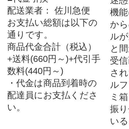
迷惑
配送業者： 佐川急便
機能
お支払い総額は以下の
から
通りです。
ルが
商品代金合計（税込）
と間
+送料(660円～)+代引手
受信
数料(440円～)
され
・代金は商品到着時の
ルフ
配達員にお支払くださ
ミ箱
い。
振り
いる