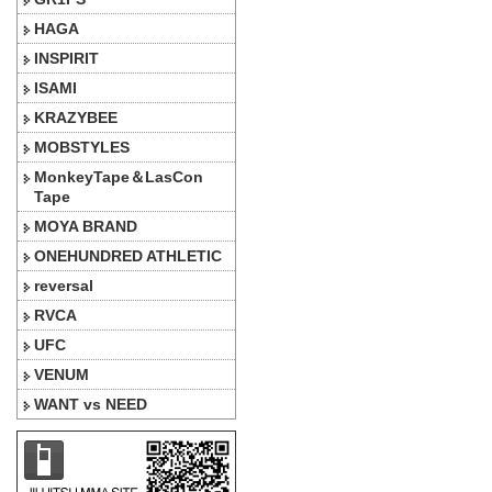
HAGA
INSPIRIT
ISAMI
KRAZYBEE
MOBSTYLES
MonkeyTape＆LasCon
Tape
MOYA BRAND
ONEHUNDRED ATHLETIC
reversal
RVCA
UFC
VENUM
WANT vs NEED