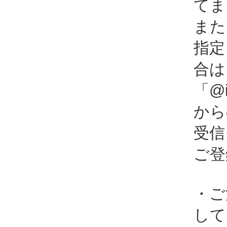
てま
また
指定
合は
「@i
から
受信
ご登
・ご
して