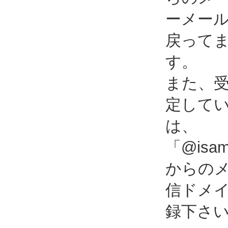
ーメー
戻って
す。
また、
定して
は、
「@isami
からの
信ドメ
録下さ