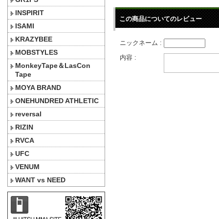
INSPIRIT
この商品についてのレビュー
ISAMI
KRAZYBEE
ニックネーム :
MOBSTYLES
内容 :
MonkeyTape＆LasCon
Tape
MOYA BRAND
ONEHUNDRED ATHLETIC
reversal
RIZIN
RVCA
UFC
VENUM
WANT vs NEED