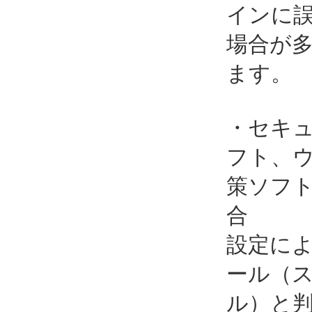
インに
場合が
ます。
・セキ
フト、
策ソフ
合
設定に
ール（
ル）と