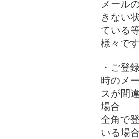
メール
きない
ている
様々で
・ご登
時のメ
スが間
場合
全角で
いる場