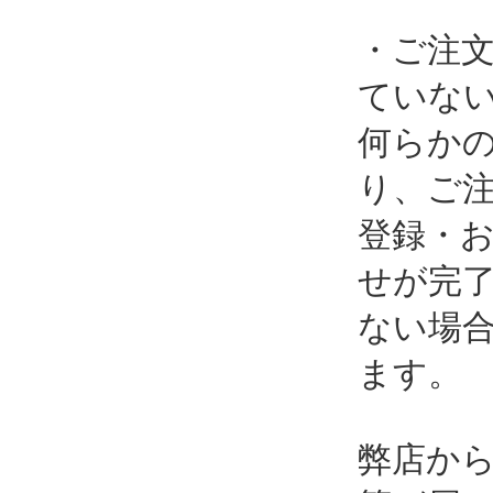
・ご注
ていな
何らか
り、ご
登録・
せが完
ない場
ます。
弊店か