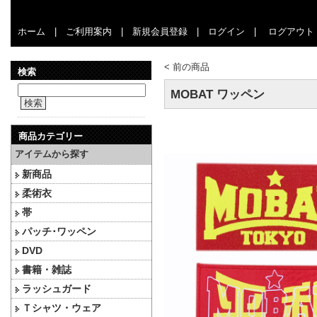
ホーム
|
ご利用案内
|
新規会員登録
|
ログイン
|
ログアウト
<
前の商品
検索
MOBAT ワッペン
検索
商品カテゴリー
アイテムから探す
新商品
柔術衣
帯
パッチ･ワッペン
DVD
書籍・雑誌
ラッシュガード
Ｔシャツ・ウェア