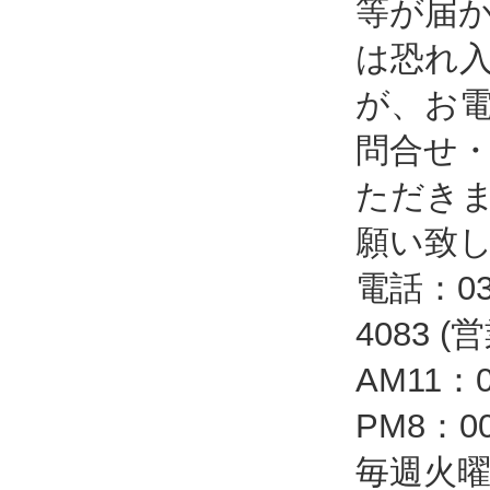
等が届
は恐れ
が、お
問合せ
ただき
願い致
電話：03-
4083 
AM11：
PM8：
毎週火曜