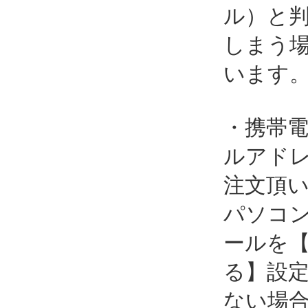
ル）と
しまう
います
・携帯
ルアド
注文頂
パソコ
ールを
る】設
ない場