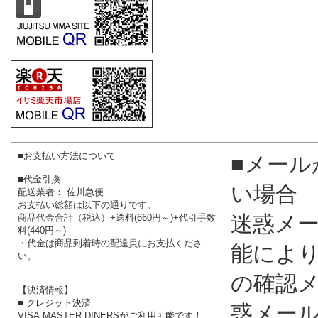
■お支払い方法について
■メール
■代金引換
い場合
配送業者： 佐川急便
お支払い総額は以下の通りです。
迷惑メ
商品代金合計（税込）+送料(660円～)+代引手数
料(440円～)
・代金は商品到着時の配達員にお支払くださ
能によ
い。
の確認
【決済情報】
■ クレジット決済
惑メー
VISA,MASTER,DINERSがご利用可能です！