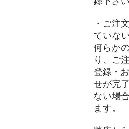
録下さ
・ご注
ていな
何らか
り、ご
登録・
せが完
ない場
ます。