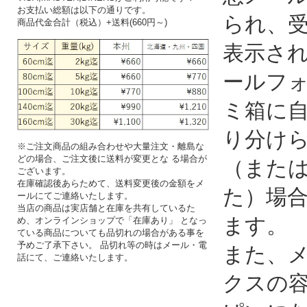
お支払い総額は以下の通りです。
られ、
商品代金合計（税込）+送料(660円～)
表示さ
ールフ
ミ箱に
り分け
※ご注文商品の組み合わせや大量注文・離島な
どの場合、ご注文後に送料が変更とな る場合が
（また
ございます。
在庫確認後あらためて、送料変更後の金額をメ
た）場
ールにてご連絡いたします。
当店の商品は実店舗と在庫を共有しているた
ます。
め、オンラインショップで「在庫あり」 となっ
ている商品についても品切れの場合がある事を
予めご了承下さい。 品切れ等の時はメール・電
また、
話にて、ご連絡いたします。
クスの