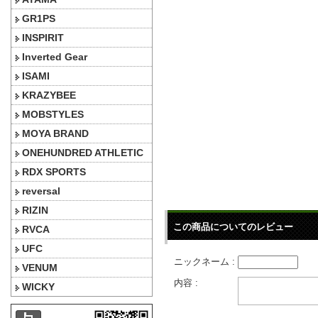
GR1PS
INSPIRIT
Inverted Gear
ISAMI
KRAZYBEE
MOBSTYLES
MOYA BRAND
ONEHUNDRED ATHLETIC
RDX SPORTS
reversal
RIZIN
この商品についてのレビュー
RVCA
UFC
ニックネーム :
VENUM
内容 :
WICKY