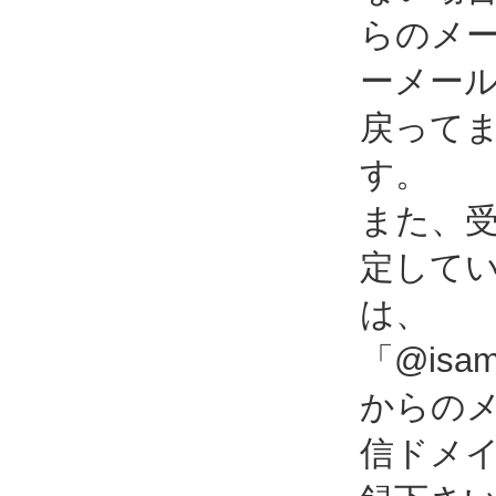
らのメ
ーメー
戻って
す。
また、
定して
は、
「@isami
からの
信ドメ