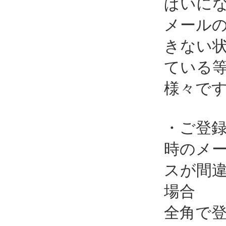
ぱいに
メール
きない
ている
様々で
・ご登
時のメ
スが間
場合
全角で