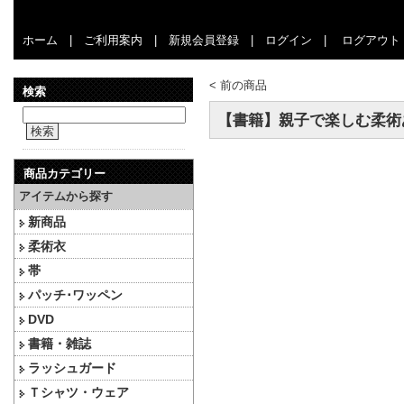
ホーム
|
ご利用案内
|
新規会員登録
|
ログイン
|
ログアウト
<
前の商品
検索
【書籍】親子で楽しむ柔
検索
商品カテゴリー
アイテムから探す
新商品
柔術衣
帯
パッチ･ワッペン
DVD
書籍・雑誌
ラッシュガード
Ｔシャツ・ウェア