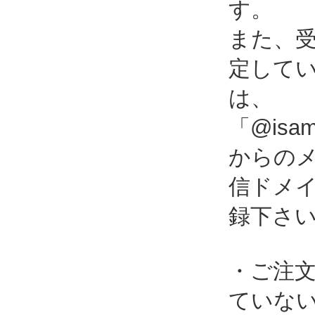
す。
また、
定して
は、
「@isami
からの
信ドメ
録下さ
・ご注
ていな