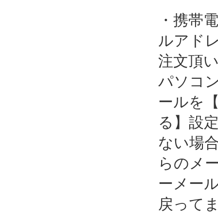
・携帯
ルアド
注文頂
パソコ
ールを
る】設
ない場
らのメ
ーメー
戻って