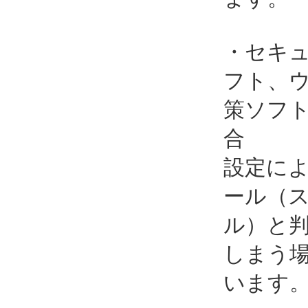
・セキ
フト、
策ソフ
合
設定に
ール（
ル）と
しまう
います