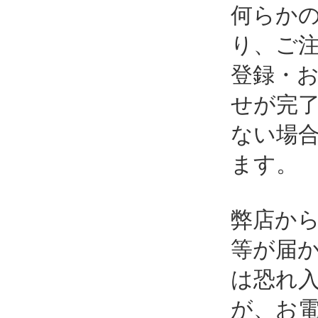
何らか
り、ご
登録・
せが完
ない場
ます。
弊店か
等が届
は恐れ
が、お