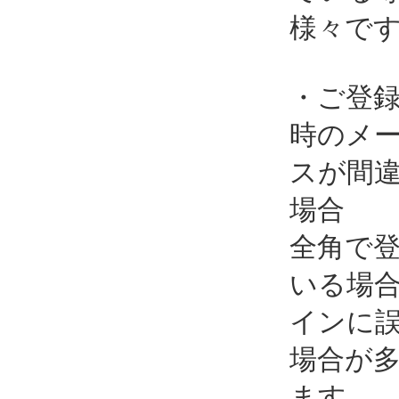
様々で
・ご登
時のメ
スが間
場合
全角で
いる場
インに
場合が
ます。