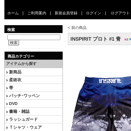
ホーム
|
ご利用案内
|
新規会員登録
|
ログイン
|
ログアウト
<
前の商品
検索
INSPIRIT プロト #1 青
検索
商品カテゴリー
アイテムから探す
新商品
柔術衣
帯
パッチ･ワッペン
DVD
書籍・雑誌
ラッシュガード
Ｔシャツ・ウェア