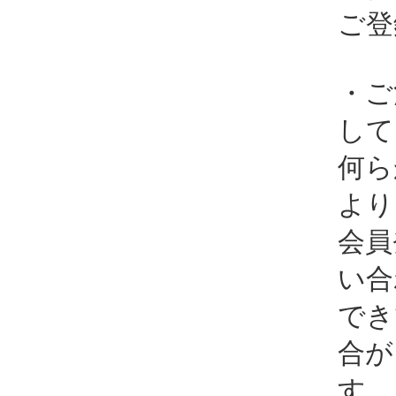
ご登
・ご
して
何ら
より
会員
い合
でき
合が
す。