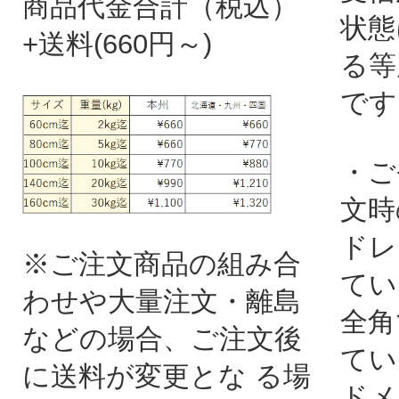
商品代金合計（税込）
状態
+送料(660円～)
る等
です
・ご
文時
ドレ
※ご注文商品の組み合
てい
わせや大量注文・離島
全角
などの場合、ご注文後
てい
に送料が変更とな る場
ドメ