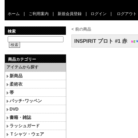
ホーム
|
ご利用案内
|
新規会員登録
|
ログイン
|
ログアウト
<
前の商品
検索
INSPIRIT プロト #1 赤
検索
商品カテゴリー
アイテムから探す
新商品
柔術衣
帯
パッチ･ワッペン
DVD
書籍・雑誌
ラッシュガード
Ｔシャツ・ウェア