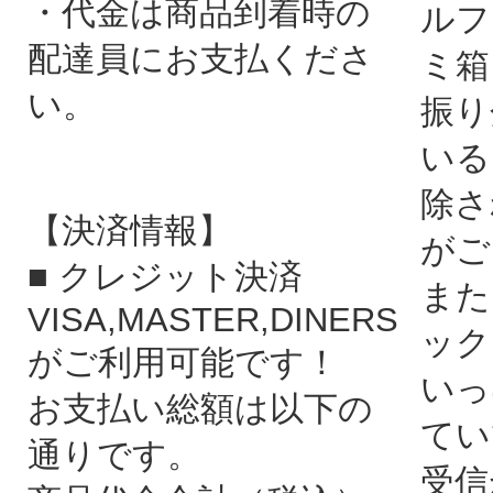
・代金は商品到着時の
ルフ
配達員にお支払くださ
ミ箱
い。
振り
いる
除さ
【決済情報】
がご
■ クレジット決済
また
VISA,MASTER,DINERS
ック
がご利用可能です！
いっ
お支払い総額は以下の
てい
通りです。
受信