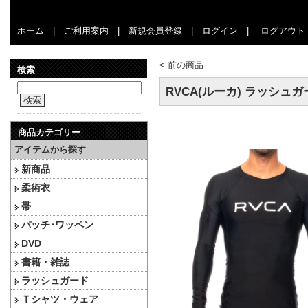
ホーム
|
ご利用案内
|
新規会員登録
|
ログイン
|
ログアウト
<
前の商品
検索
RVCA(ルーカ) ラッシュ
検索
商品カテゴリー
アイテムから探す
新商品
柔術衣
帯
パッチ･ワッペン
DVD
書籍・雑誌
ラッシュガード
Ｔシャツ・ウェア