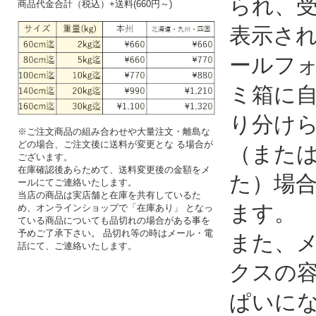
られ、
商品代金合計（税込）+送料(660円～)
表示さ
ールフ
ミ箱に
り分け
※ご注文商品の組み合わせや大量注文・離島な
どの場合、ご注文後に送料が変更とな る場合が
（また
ございます。
在庫確認後あらためて、送料変更後の金額をメ
た）場
ールにてご連絡いたします。
当店の商品は実店舗と在庫を共有しているた
ます。
め、オンラインショップで「在庫あり」 となっ
ている商品についても品切れの場合がある事を
予めご了承下さい。 品切れ等の時はメール・電
また、
話にて、ご連絡いたします。
クスの
ぱいに