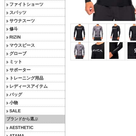
ファイトショーツ
スパッツ
サウナスーツ
修斗
RIZIN
マウスピース
グローブ
ミット
サポーター
トレーニング用品
レディースアイテム
バッグ
小物
SALE
ブランドから選ぶ
AESTHETIC
ATAMA