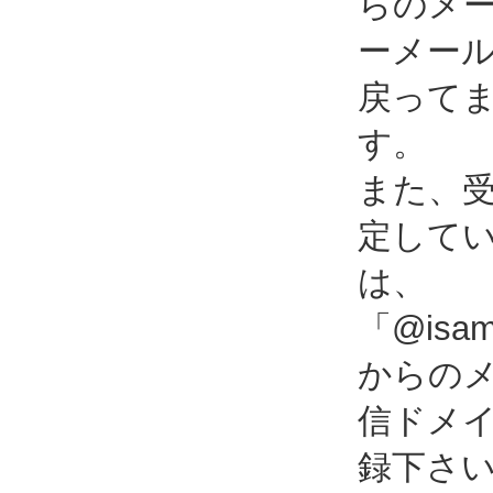
らのメ
ーメー
戻って
す。
また、
定して
は、
「@isami
からの
信ドメ
録下さ