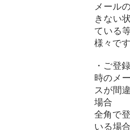
メール
きない
ている
様々で
・ご登
時のメ
スが間
場合
全角で
いる場