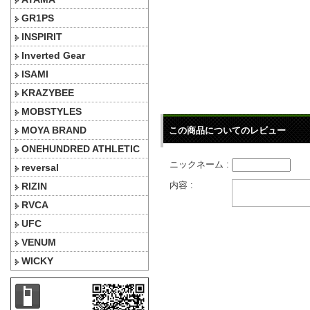
GR1PS
INSPIRIT
Inverted Gear
ISAMI
KRAZYBEE
MOBSTYLES
MOYA BRAND
この商品についてのレビュー
ONEHUNDRED ATHLETIC
ニックネーム :
reversal
内容 :
RIZIN
RVCA
UFC
VENUM
WICKY