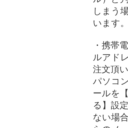
しまう
います
・携帯
ルアド
注文頂
パソコ
ールを
る】設
ない場