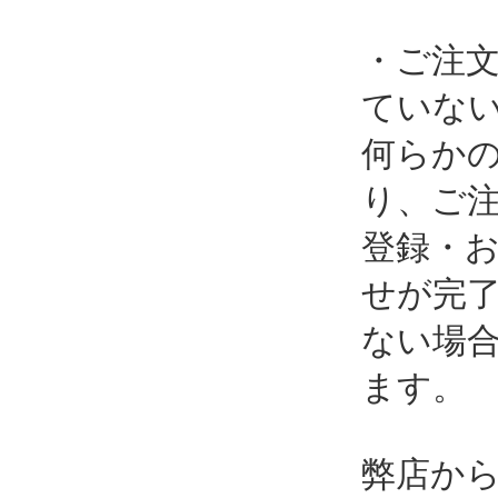
・ご注
ていな
何らか
り、ご
登録・
せが完
ない場
ます。
弊店か