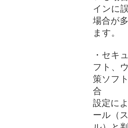
インに
場合が
ます。
・セキ
フト、
策ソフ
合
設定に
ール（
ル）と