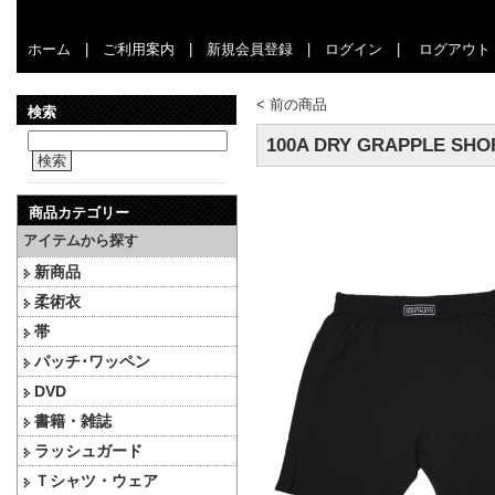
ホーム
|
ご利用案内
|
新規会員登録
|
ログイン
|
ログアウト
<
前の商品
検索
100A DRY GRAPPLE SHO
検索
商品カテゴリー
アイテムから探す
新商品
柔術衣
帯
パッチ･ワッペン
DVD
書籍・雑誌
ラッシュガード
Ｔシャツ・ウェア