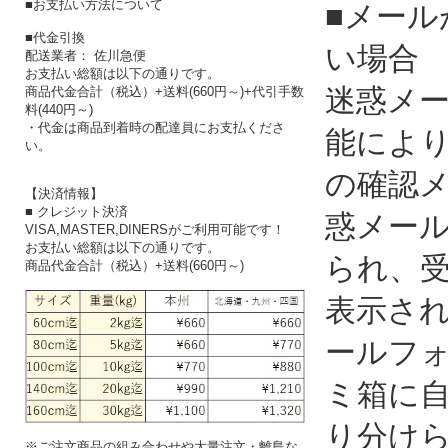
■お支払い方法について
■メール
■代金引換
い場合
配送業者： 佐川急便
お支払い総額は以下の通りです。
迷惑メ
商品代金合計（税込）+送料(660円～)+代引手数
料(440円～)
・代金は商品到着時の配達員にお支払くださ
能によ
い。
の確認
【決済情報】
■ クレジット決済
惑メー
VISA,MASTER,DINERSがご利用可能です！
お支払い総額は以下の通りです。
られ、
商品代金合計（税込）+送料(660円～)
表示さ
ールフ
ミ箱に
り分け
※ご注文商品の組み合わせや大量注文・離島な