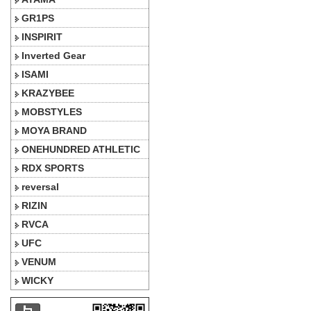
GR1PS
INSPIRIT
Inverted Gear
ISAMI
KRAZYBEE
MOBSTYLES
MOYA BRAND
ONEHUNDRED ATHLETIC
RDX SPORTS
reversal
RIZIN
RVCA
UFC
VENUM
WICKY