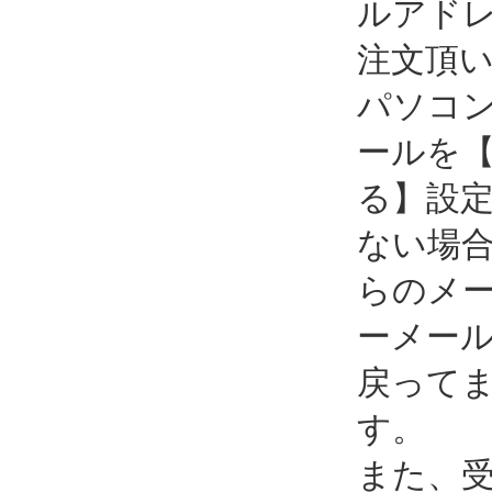
ルアド
注文頂
パソコ
ールを
る】設
ない場
らのメ
ーメー
戻って
す。
また、