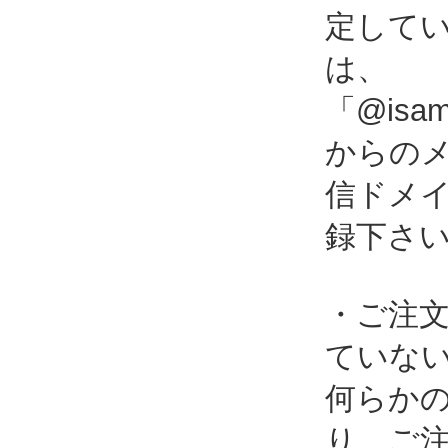
定して
は、
「@isami
からの
信ドメ
録下さ
・ご注
ていな
何らか
り、ご