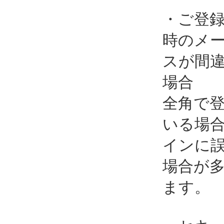
・ご登
時のメ
スが間
場合
全角で
いる場
インに
場合が
ます。