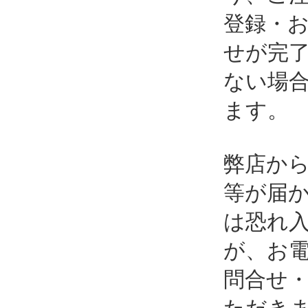
登録・
せが完
ない場
ます。
弊店か
等が届
は恐れ
が、お
問合せ