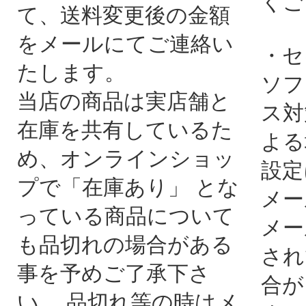
くご
て、送料変更後の金額
をメールにてご連絡い
・セ
たします。
ソフ
当店の商品は実店舗と
ス対
在庫を共有しているた
よる
め、オンラインショッ
設定
プで「在庫あり」 とな
メー
っている商品について
メー
も品切れの場合がある
され
事を予めご了承下さ
合が
い。 品切れ等の時はメ