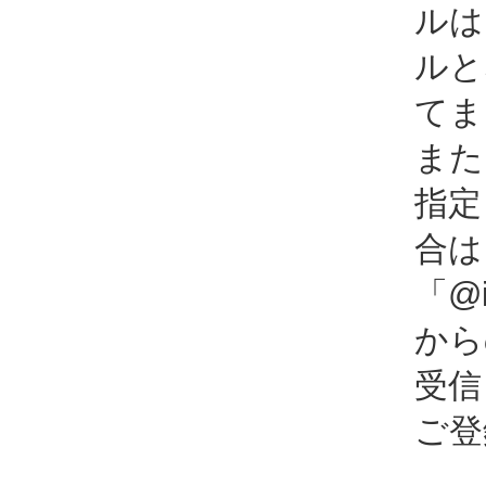
ルは
ルと
てま
また
指定
合は
「@i
から
受信
ご登