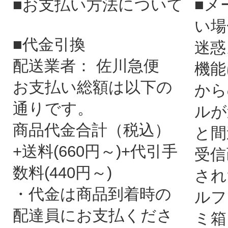
■お支払い方法について
■メ
い場
■代金引換
迷惑
配送業者： 佐川急便
機能
お支払い総額は以下の
から
通りです。
ルが
商品代金合計（税込）
と間
+送料(660円～)+代引手
受信
数料(440円～)
され
・代金は商品到着時の
ルフ
配達員にお支払くださ
ミ箱