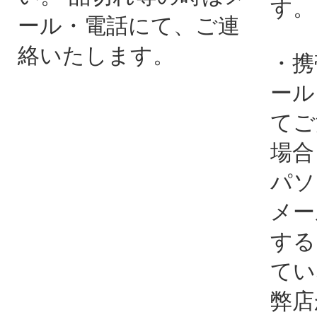
す。
ール・電話にて、ご連
絡いたします。
・携
ール
てご
場合
パソ
メー
する
てい
弊店