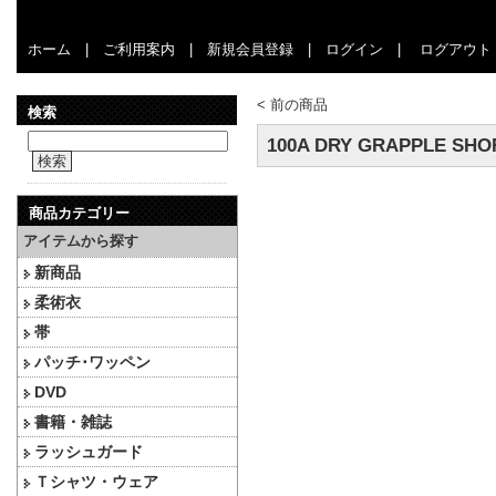
ホーム
|
ご利用案内
|
新規会員登録
|
ログイン
|
ログアウト
<
前の商品
検索
100A DRY GRAPPLE SHOR
検索
商品カテゴリー
アイテムから探す
新商品
柔術衣
帯
パッチ･ワッペン
DVD
書籍・雑誌
ラッシュガード
Ｔシャツ・ウェア