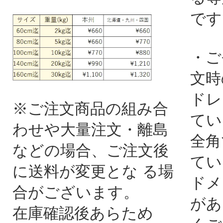
です
・ご
文時
ドレ
※ご注文商品の組み合
てい
わせや大量注文・離島
全角
などの場合、ご注文後
てい
に送料が変更とな る場
ドメ
合がございます。
があ
在庫確認後あらため