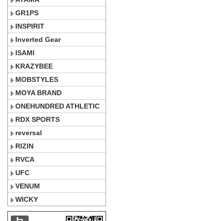
GR1PS
INSPIRIT
Inverted Gear
ISAMI
KRAZYBEE
MOBSTYLES
MOYA BRAND
ONEHUNDRED ATHLETIC
RDX SPORTS
reversal
RIZIN
RVCA
UFC
VENUM
WICKY