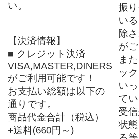
い。
振り
いる
除さ
【決済情報】
がご
■ クレジット決済
また
VISA,MASTER,DINERS
ック
がご利用可能です！
いっ
お支払い総額は以下の
てい
通りです。
受信
商品代金合計（税込）
状態
+送料(660円～)
る等