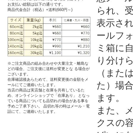
お支払い総額は以下の通りです。
られ、
商品代金合計（税込）+送料(660円～)
表示さ
ールフ
ミ箱に
り分け
※ご注文商品の組み合わせや大量注文・離島な
どの場合、ご注文後に送料が変更とな る場合が
（また
ございます。
在庫確認後あらためて、送料変更後の金額をメ
た）場
ールにてご連絡いたします。
当店の商品は実店舗と在庫を共有しているた
ます。
め、オンラインショップで「在庫あり」 となっ
ている商品についても品切れの場合がある事を
予めご了承下さい。 品切れ等の時はメール・電
また、
話にて、ご連絡いたします。
クスの