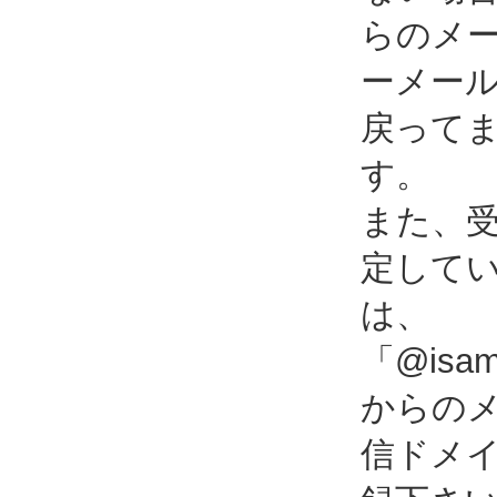
らのメ
ーメー
戻って
す。
また、
定して
は、
「@isami
からの
信ドメ