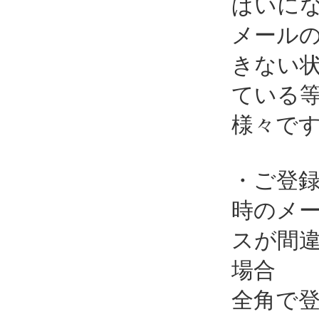
ぱいに
メール
きない
ている
様々で
・ご登
時のメ
スが間
場合
全角で