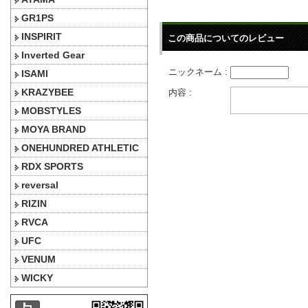
GR1PS
INSPIRIT
この商品についてのレビュー
Inverted Gear
ニックネーム :
ISAMI
KRAZYBEE
内容 :
MOBSTYLES
MOYA BRAND
ONEHUNDRED ATHLETIC
RDX SPORTS
reversal
RIZIN
RVCA
UFC
VENUM
WICKY