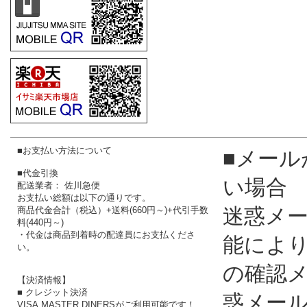
■お支払い方法について
■メール
■代金引換
い場合
配送業者： 佐川急便
お支払い総額は以下の通りです。
迷惑メ
商品代金合計（税込）+送料(660円～)+代引手数
料(440円～)
・代金は商品到着時の配達員にお支払くださ
能によ
い。
の確認
【決済情報】
■ クレジット決済
惑メー
VISA,MASTER,DINERSがご利用可能です！