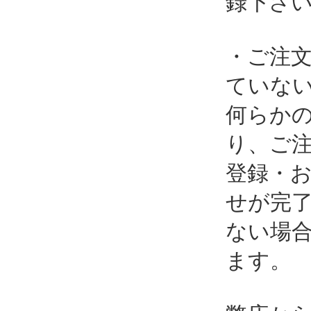
録下さ
・ご注
ていな
何らか
り、ご
登録・
せが完
ない場
ます。