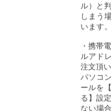
ル）と
しまう
います
・携帯
ルアド
注文頂
パソコ
ールを
る】設
ない場