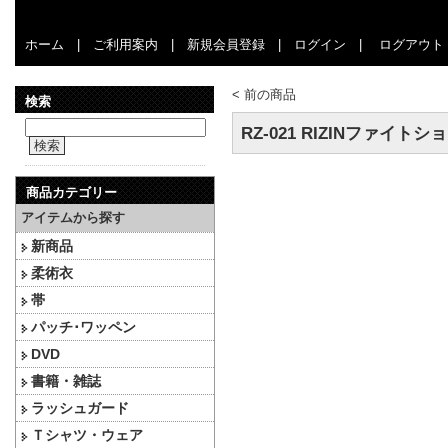
ホーム
|
ご利用案内
|
新規会員登録
|
ログイン
|
ログアウト
<
前の商品
検索
RZ-021 RIZINファイ
検索
商品カテゴリー
アイテムから探す
新商品
柔術衣
帯
パッチ･ワッペン
DVD
書籍・雑誌
ラッシュガード
Ｔシャツ・ウェア