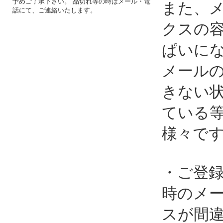
予めご了承下さい。 品切れ等の時はメール・電
また、
話にて、ご連絡いたします。
クスの
ぱいに
メール
きない
ている
様々で
・ご登
時のメ
スが間