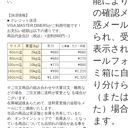
能によ
い。
の確認
【決済情報】
■ クレジット決済
惑メー
VISA,MASTER,DINERSがご利用可能です！
お支払い総額は以下の通りです。
られ、
商品代金合計（税込）+送料(660円～)
表示さ
ールフ
ミ箱に
り分け
※ご注文商品の組み合わせや大量注文・離島な
どの場合、ご注文後に送料が変更とな る場合が
（また
ございます。
在庫確認後あらためて、送料変更後の金額をメ
た）場
ールにてご連絡いたします。
当店の商品は実店舗と在庫を共有しているた
ます。
め、オンラインショップで「在庫あり」 となっ
ている商品についても品切れの場合がある事を