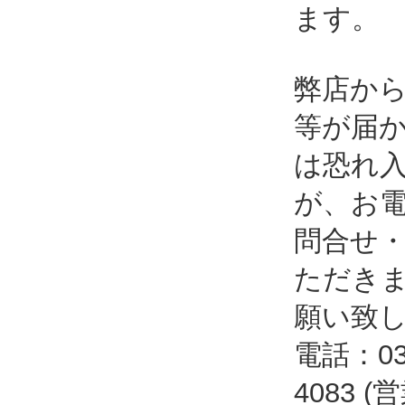
ます。
弊店か
等が届
は恐れ
が、お
問合せ
ただき
願い致
電話：03-
4083 