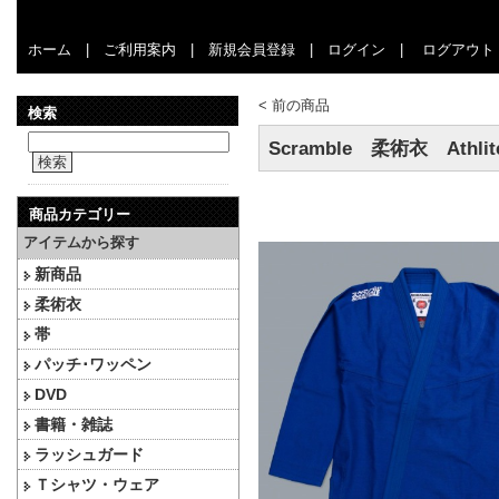
ホーム
|
ご利用案内
|
新規会員登録
|
ログイン
|
ログアウト
<
前の商品
検索
Scramble 柔術衣 Athli
検索
商品カテゴリー
アイテムから探す
新商品
柔術衣
帯
パッチ･ワッペン
DVD
書籍・雑誌
ラッシュガード
Ｔシャツ・ウェア