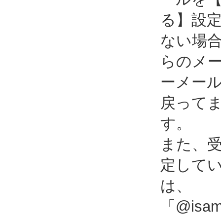
る】設
ない場
らのメ
ーメー
戻って
す。
また、
定して
は、
「@isami