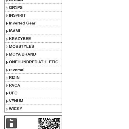
GR1PS
INSPIRIT
Inverted Gear
ISAMI
KRAZYBEE
MOBSTYLES
MOYA BRAND
ONEHUNDRED ATHLETIC
reversal
RIZIN
RVCA
UFC
VENUM
WICKY