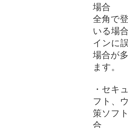
場合
全角で
いる場
インに
場合が
ます。
・セキ
フト、
策ソフ
合