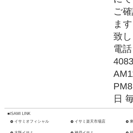
ご確
ます
致し
電話：
408
AM1
PM
日 
■ISAMI LINK
イサミオフィシャル
イサミ楽天市場店
大阪イサミ
神戸イサミ