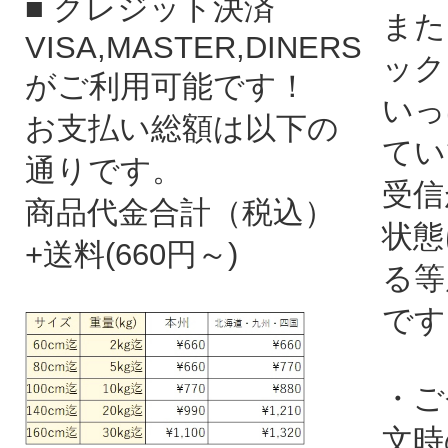
■ クレジット決済
また
VISA,MASTER,DINERS
ック
がご利用可能です！
いっ
お支払い総額は以下の
てい
通りです。
受信
商品代金合計（税込）
状態
+送料(660円～)
る等
です
・ご
文時