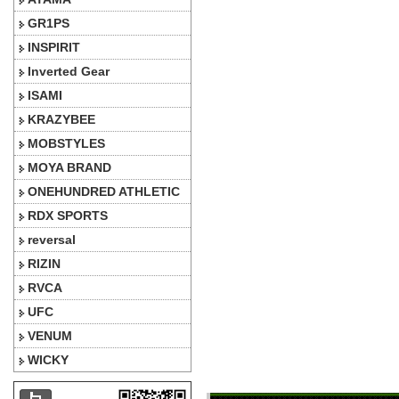
GR1PS
INSPIRIT
Inverted Gear
ISAMI
KRAZYBEE
MOBSTYLES
MOYA BRAND
ONEHUNDRED ATHLETIC
RDX SPORTS
reversal
RIZIN
RVCA
UFC
VENUM
WICKY