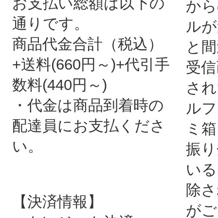
お支払い総額は以下の
から
通りです。
ルが
商品代金合計（税込）
と間
+送料(660円～)+代引手
受信
数料(440円～)
され
・代金は商品到着時の
ルフ
配達員にお支払くださ
ミ箱
い。
振り
いる
除さ
【決済情報】
がご