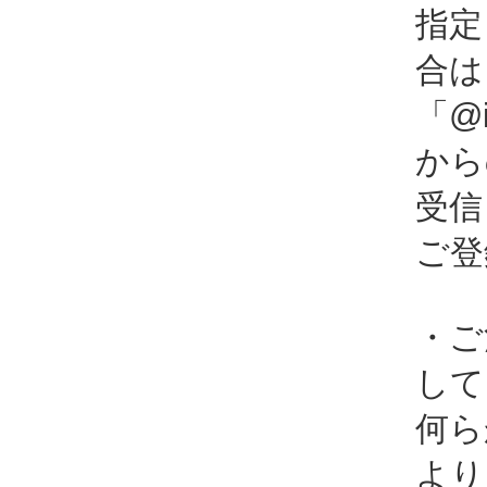
指定
合は
「@i
から
受信
ご登
・ご
して
何ら
より