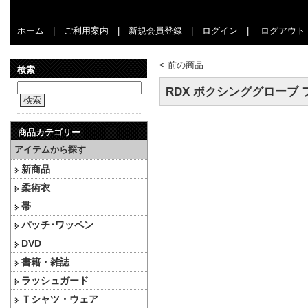
ホーム
|
ご利用案内
|
新規会員登録
|
ログイン
|
ログアウト
<
前の商品
検索
RDX ボクシンググローブ
検索
商品カテゴリー
アイテムから探す
新商品
柔術衣
帯
パッチ･ワッペン
DVD
書籍・雑誌
ラッシュガード
Ｔシャツ・ウェア