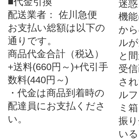
■代金引換
迷惑
配送業者： 佐川急便
機能
お支払い総額は以下の
から
通りです。
ルが
商品代金合計（税込）
と間
+送料(660円～)+代引手
受信
数料(440円～)
され
・代金は商品到着時の
ルフ
配達員にお支払くださ
ミ箱
い。
振り
いる