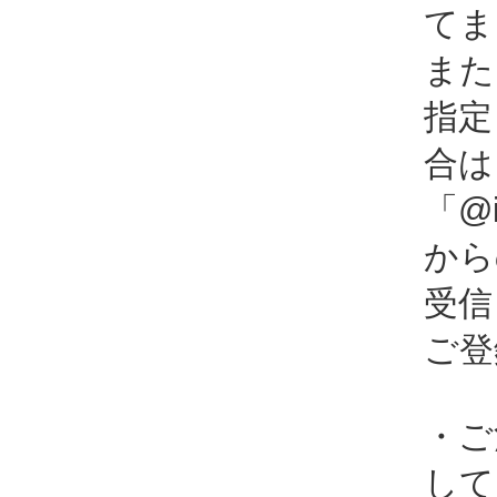
てま
また
指定
合は
「@i
から
受信
ご登
・ご
して