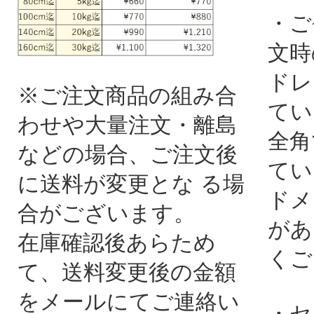
・ご
文時
ドレ
※ご注文商品の組み合
てい
わせや大量注文・離島
全角
などの場合、ご注文後
てい
に送料が変更とな る場
ドメ
合がございます。
があ
在庫確認後あらため
くご
て、送料変更後の金額
をメールにてご連絡い
・セ