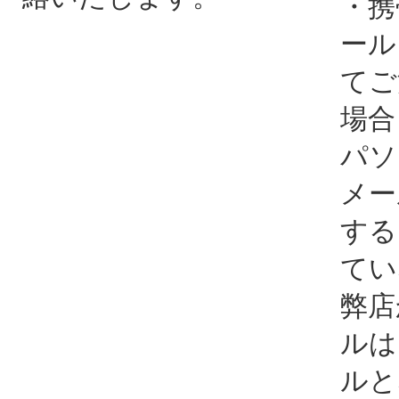
・携
ール
てご
場合
パソ
メー
する
てい
弊店
ルは
ルと