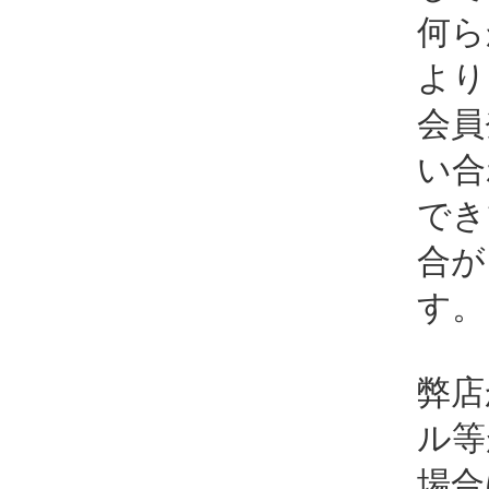
何ら
より
会員
い合
でき
合が
す。
弊店
ル等
場合