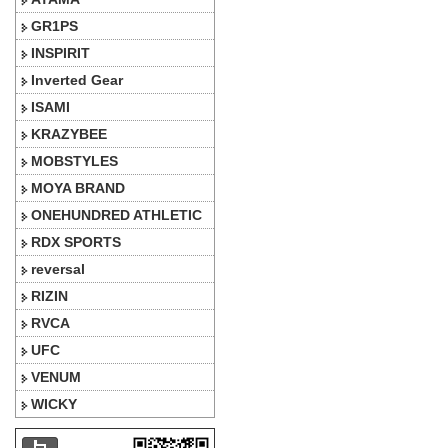
GR1PS
INSPIRIT
Inverted Gear
ISAMI
KRAZYBEE
MOBSTYLES
MOYA BRAND
ONEHUNDRED ATHLETIC
RDX SPORTS
reversal
RIZIN
RVCA
UFC
VENUM
WICKY