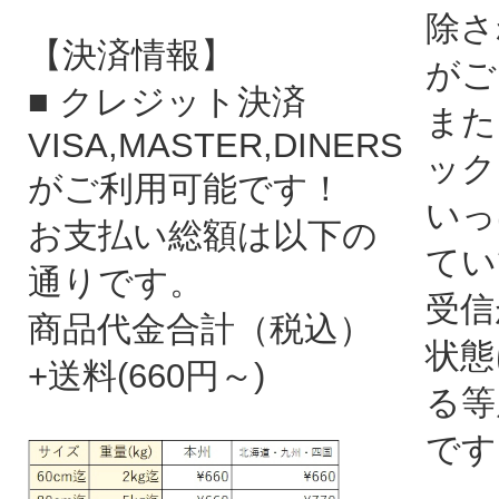
除さ
【決済情報】
がご
■ クレジット決済
また
VISA,MASTER,DINERS
ック
がご利用可能です！
いっ
お支払い総額は以下の
てい
通りです。
受信
商品代金合計（税込）
状態
+送料(660円～)
る等
です