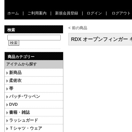
ホーム
|
ご利用案内
|
新規会員登録
|
ログイン
|
ログアウト
<
前の商品
検索
RDX オープンフィンガー
検索
商品カテゴリー
アイテムから探す
新商品
柔術衣
帯
パッチ･ワッペン
DVD
書籍・雑誌
ラッシュガード
Ｔシャツ・ウェア