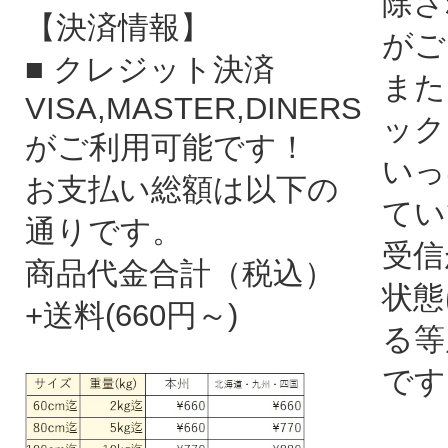
除さ
【決済情報】
がご
■ クレジット決済
また
VISA,MASTER,DINERS
ック
がご利用可能です！
いっ
お支払い総額は以下の
てい
通りです。
受信
商品代金合計（税込）
状態
+送料(660円～)
る等
です