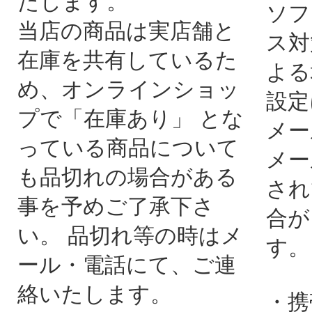
たします。
ソフ
当店の商品は実店舗と
ス対
在庫を共有しているた
よる
め、オンラインショッ
設定
プで「在庫あり」 とな
メー
っている商品について
メー
も品切れの場合がある
され
事を予めご了承下さ
合が
い。 品切れ等の時はメ
す。
ール・電話にて、ご連
絡いたします。
・携