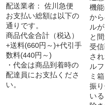
配送業者： 佐川急便
機能
お支払い総額は以下の
から
通りです。
ルが
商品代金合計（税込）
と間
+送料(660円～)+代引手
受信
数料(440円～)
され
・代金は商品到着時の
ルフ
配達員にお支払くださ
ミ箱
い。
振り
いる