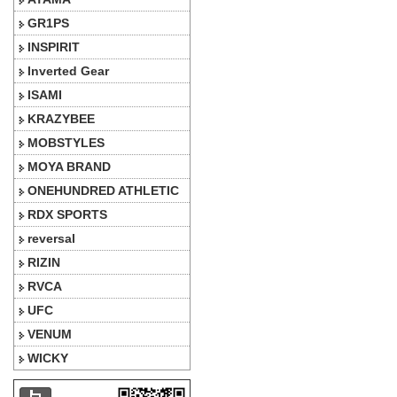
GR1PS
INSPIRIT
Inverted Gear
ISAMI
KRAZYBEE
MOBSTYLES
MOYA BRAND
ONEHUNDRED ATHLETIC
RDX SPORTS
reversal
RIZIN
RVCA
UFC
VENUM
WICKY