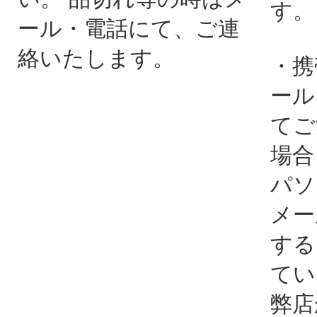
す。
ール・電話にて、ご連
絡いたします。
・携
ール
てご
場合
パソ
メー
する
てい
弊店