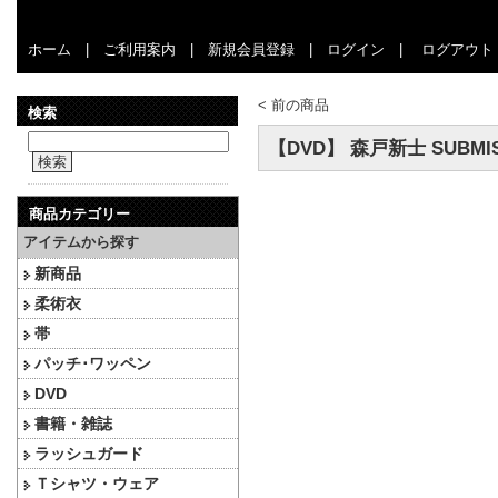
ホーム
|
ご利用案内
|
新規会員登録
|
ログイン
|
ログアウト
<
前の商品
検索
【DVD】 森戸新士 SUBMIS
検索
商品カテゴリー
アイテムから探す
新商品
柔術衣
帯
パッチ･ワッペン
DVD
書籍・雑誌
ラッシュガード
Ｔシャツ・ウェア