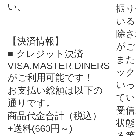
い。
振り
いる
除さ
【決済情報】
がご
■ クレジット決済
また
VISA,MASTER,DINERS
ック
がご利用可能です！
いっ
お支払い総額は以下の
てい
通りです。
受信
商品代金合計（税込）
状態
+送料(660円～)
る等