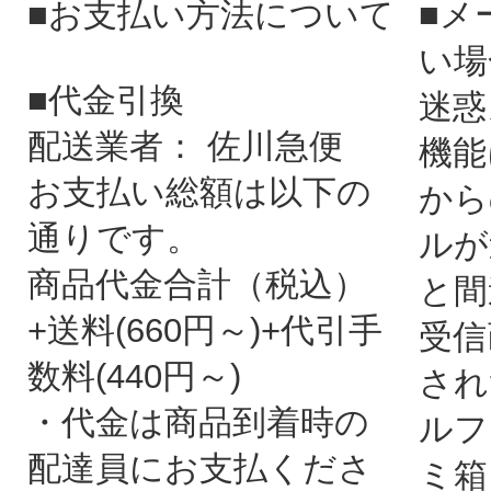
■お支払い方法について
■メ
い場
■代金引換
迷惑
配送業者： 佐川急便
機能
お支払い総額は以下の
から
通りです。
ルが
商品代金合計（税込）
と間
+送料(660円～)+代引手
受信
数料(440円～)
され
・代金は商品到着時の
ルフ
配達員にお支払くださ
ミ箱