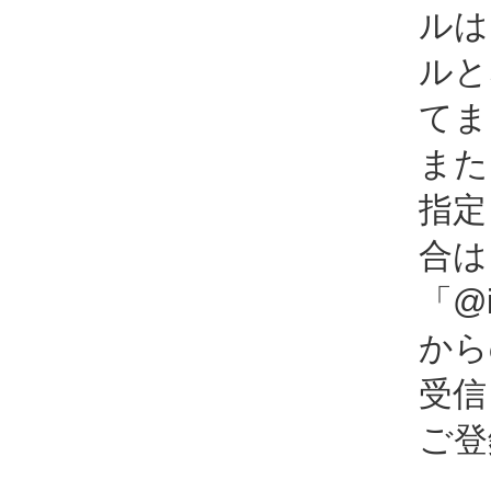
ルは
ルと
てま
また
指定
合は
「@i
から
受信
ご登