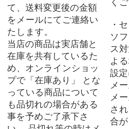
くご
て、送料変更後の金額
をメールにてご連絡い
・セ
たします。
ソフ
当店の商品は実店舗と
ス対
在庫を共有しているた
よる
め、オンラインショッ
設定
プで「在庫あり」 とな
メー
っている商品について
メー
も品切れの場合がある
され
事を予めご了承下さ
合が
い。 品切れ等の時はメ