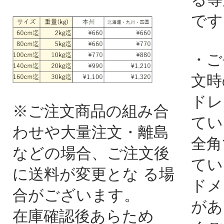
です
・ご
文時
ドレ
※ご注文商品の組み合
てい
わせや大量注文・離島
全角
などの場合、ご注文後
てい
に送料が変更とな る場
ドメ
合がございます。
があ
在庫確認後あらため