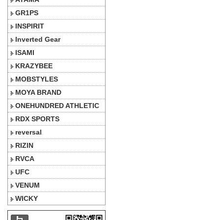
GR1PS
INSPIRIT
Inverted Gear
ISAMI
KRAZYBEE
MOBSTYLES
MOYA BRAND
ONEHUNDRED ATHLETIC
RDX SPORTS
reversal
RIZIN
RVCA
UFC
VENUM
WICKY