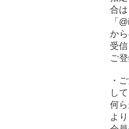
合は
「@i
から
受信
ご登
・ご
して
何ら
より
会員