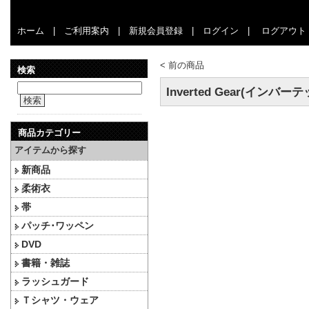
ホーム
|
ご利用案内
|
新規会員登録
|
ログイン
|
ログアウト
<
前の商品
検索
Inverted Gear(イン
検索
商品カテゴリー
アイテムから探す
新商品
柔術衣
帯
パッチ･ワッペン
DVD
書籍・雑誌
ラッシュガード
Ｔシャツ・ウェア