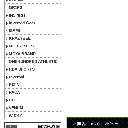
GR1PS
INSPIRIT
Inverted Gear
ISAMI
KRAZYBEE
MOBSTYLES
MOYA BRAND
ONEHUNDRED ATHLETIC
RDX SPORTS
reversal
RIZIN
RVCA
UFC
VENUM
WICKY
この商品についてのレビュー