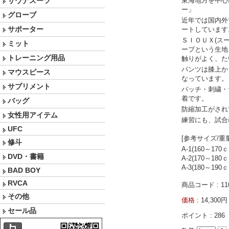
サウナスーツ
東海地方を中心
ー」
グローブ
近年では国内外
サポーター
ートしています
ＳＩＯＵＸ(ス
ミット
ーブという生地
トレーニング用品
触りがよく、た
パンツは膝上か
マウスピース
なっています。
サプリメント
パッチ・刺繍・
着です。
バッグ
防縮加工がされ
女性用アイテム
練習にも、試合
UFC
[参考サイズ/重量
修斗
A-1(160～170
DVD・書籍
A-2(170～180
A-3(180～190
BAD BOY
RVCA
商品コード : 11
その他
価格 :
14,30
セール品
ポイント :
286