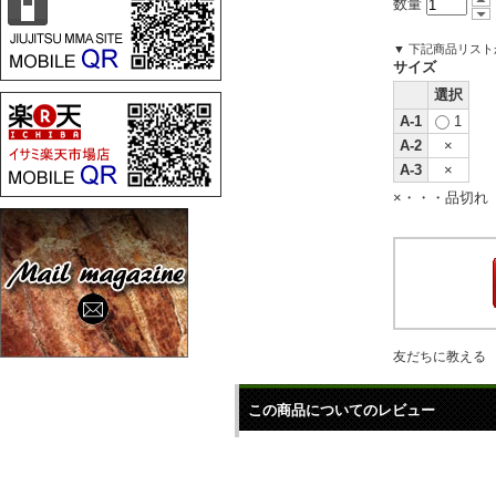
数量
▼ 下記商品リス
サイズ
選択
A-1
1
A-2
×
A-3
×
×・・・品切れ
友だちに教える
この商品についてのレビュー