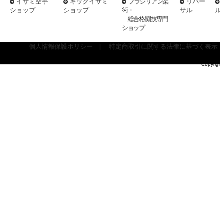
イサミ空手
キックイサミ
ブラジリアン柔
リバー
ショップ
ショップ
術・
サル
総合格闘技専門
ショップ
個人情報保護ポリシー
|
特定商取引に関する法律に基づく表示
Copyrig