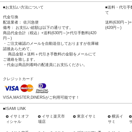
■お支払い方法について
■送料・代引手
て
代金引換
配送業者： 佐川急便
送料(630円～
備考： お支払い総額は以下の通りです。
(420円～)
商品代金合計（税込）+送料(630円～)+代引手数料(420
円～)
・ご注文確認のメールを自動送信しておりますが在庫確
認後あらためて、
商品金額＋送料＋代引き手数料の金額をメールにて
ご連絡を致します。
・代金は商品到着時の配達員にお支払ください。
クレジットカード
VISA,MASTER,DINERSがご利用可能です！
■ISAMI LINK
イサミオフ
イサミ楽天市
東京イサミ
横浜イ
ィシャル
場店
サミ