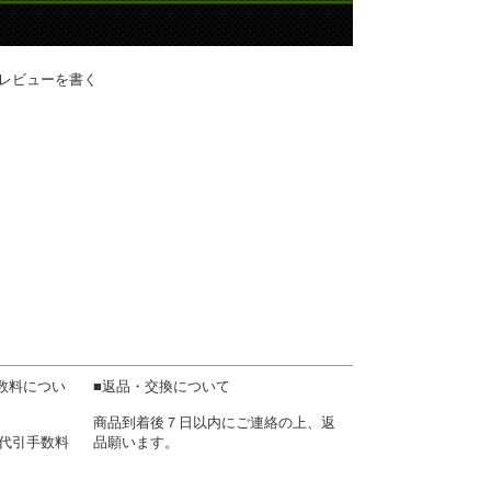
レビューを書く
数料につい
■返品・交換について
商品到着後７日以内にご連絡の上、返
)+代引手数料
品願います。