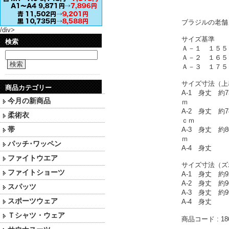
ブラジルの老舗
/div>
サイズ基準
検索
Ａ－１ １５５
Ａ－２ １６５
検索
Ａ－３ １７５
サイズ寸法（上
商品カテゴリー
A-1 身丈 
今月の新商品
ｍ
A-2 身丈 
柔術衣
ｃｍ
帯
A-3 身丈 
ｍ
パッチ･ワッペン
A-4 身丈
ファイトウエア
サイズ寸法（ズ
ファイトショーツ
A-1 身丈
A-2 身丈
スパッツ
A-3 身丈
スポーツウェア
A-4 身
Ｔシャツ・ウェア
商品コード : 18