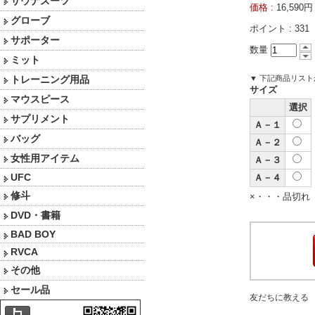
サウナスーツ
価格 :
16,59
グローブ
ポイント :
331
サポーター
数量
ミット
トレーニング用品
▼ 下記商品リス
サイズ
マウスピース
選択
サプリメント
Ａ－１
バッグ
Ａ－２
女性用アイテム
Ａ－３
UFC
Ａ－４
修斗
×・・・品切れ
DVD・書籍
BAD BOY
RVCA
その他
セール品
友だちに教える