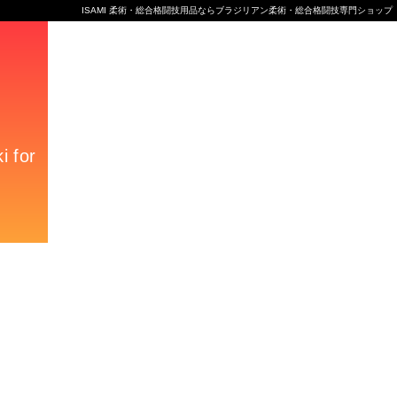
ISAMI 柔術・総合格闘技用品ならブラジリアン柔術・総合格闘技専門ショップ