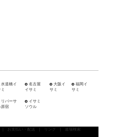
水道橋イ
名古屋
大阪イ
福岡イ
サミ
イサミ
サミ
サミ
リバーサ
イサミ
ル原宿
ソウル
|
お支払い・配送
|
リンク
|
道場検索