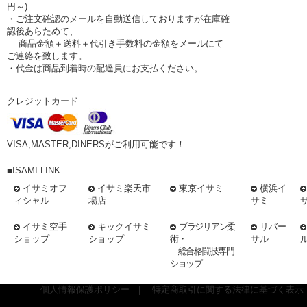
円～)
・ご注文確認のメールを自動送信しておりますが在庫確
認後あらためて、
商品金額＋送料＋代引き手数料の金額をメールにて
ご連絡を致します。
・代金は商品到着時の配達員にお支払ください。
クレジットカード
VISA,MASTER,DINERSがご利用可能です！
■ISAMI LINK
イサミオフ
イサミ楽天市
東京イサミ
横浜イ
ィシャル
場店
サミ
イサミ空手
キックイサミ
ブラジリアン柔
リバー
ショップ
ショップ
術・
サル
総合格闘技専門
ショップ
個人情報保護ポリシー
|
特定商取引に関する法律に基づく表示