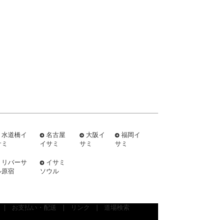
水道橋イ
名古屋
大阪イ
福岡イ
サミ
イサミ
サミ
サミ
リバーサ
イサミ
ル原宿
ソウル
|
お支払い・配送
|
リンク
|
道場検索