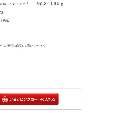
約
～
ｋｇ
ｃｍ～１８５ｃｍ
/
1.8
1.9
03
0円（税込）
トからご希望の商品をお選びください。