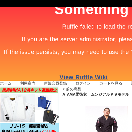
ホーム
|
利用案内
|
新規会員登録
|
ログイン
|
カートを見る
|
<
前の商品
ATAMA柔術衣 ムンジアル＃９モデル