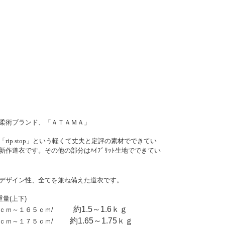
柔術ブランド、「ＡＴＡＭＡ」
「
」という軽くて丈夫と定評の素材でできてい
rip stop
新作道衣です。その他の部分はﾊｲﾌﾞﾘｯﾄ生地でできてい
デザイン性、全てを兼ね備えた道衣です。
重量
上下
(
)
約
～
ｋｇ
ｃｍ～１６５ｃｍ
1.5
1.6
/
約
～
ｋｇ
ｃｍ～１７５ｃｍ
1.65
1.75
/