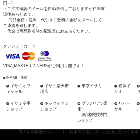
円～)
・ご注文確認のメールを自動送信しておりますが在庫確
認後あらためて、
商品金額＋送料＋代引き手数料の金額をメールにて
ご連絡を致します。
・代金は商品到着時の配達員にお支払ください。
クレジットカード
VISA,MASTER,DINERSがご利用可能です！
■ISAMI LINK
イサミオフ
イサミ楽天市
東京イサミ
横浜イ
ィシャル
場店
サミ
イサミ空手
キックイサミ
ブラジリアン柔
リバー
ショップ
ショップ
術・
サル
総合格闘技専門
ショップ
個人情報保護ポリシー
|
特定商取引に関する法律に基づく表示