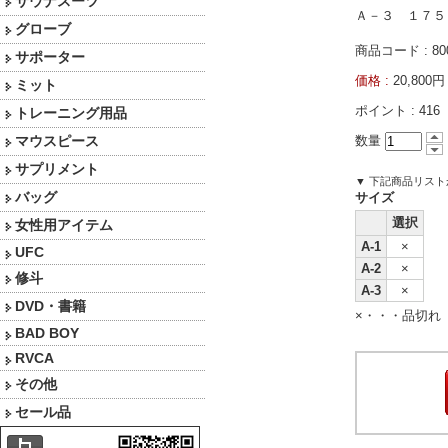
サウナスーツ
Ａ－３ １７５
グローブ
商品コード : 80
サポーター
価格 :
20,80
ミット
ポイント :
416
トレーニング用品
マウスピース
数量
サプリメント
▼ 下記商品リス
バッグ
サイズ
選択
女性用アイテム
A-1
×
UFC
A-2
×
修斗
A-3
×
DVD・書籍
×・・・品切れ
BAD BOY
RVCA
その他
セール品