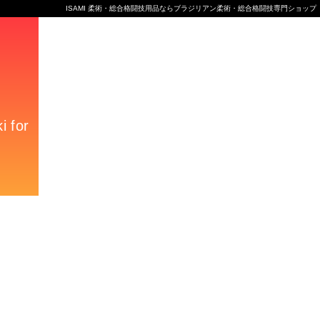
ISAMI 柔術・総合格闘技用品ならブラジリアン柔術・総合格闘技専門ショップ