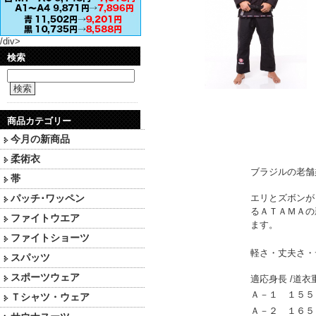
/div>
検索
検索
商品カテゴリー
今月の新商品
柔術衣
ブラジルの老舗
帯
エリとズボンが
パッチ･ワッペン
るＡＴＡＭＡの
ファイトウエア
ます。
ファイトショーツ
軽さ・丈夫さ・
スパッツ
スポーツウェア
適応身長
道衣
/
Ａ－１ １５５
Ｔシャツ・ウェア
Ａ－２ １６５