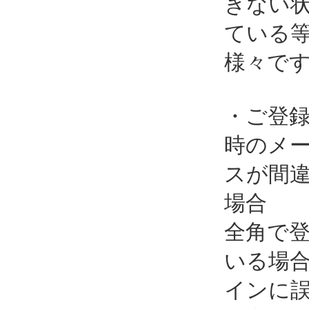
きない
ている
様々で
・ご登
時のメ
スが間
場合
全角で
いる場
インに