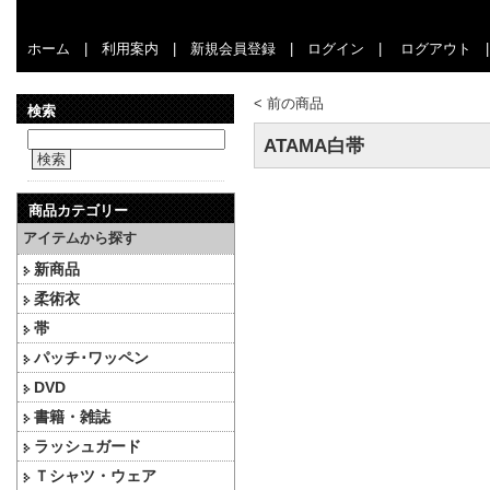
ホーム
|
利用案内
|
新規会員登録
|
ログイン
|
ログアウト
<
前の商品
検索
ATAMA白帯
検索
商品カテゴリー
アイテムから探す
新商品
柔術衣
帯
パッチ･ワッペン
DVD
書籍・雑誌
ラッシュガード
Ｔシャツ・ウェア