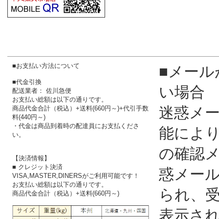
■お支払い方法について
■メール
■代金引換
い場合
配送業者： 佐川急便
お支払い総額は以下の通りです。
迷惑メ
商品代金合計（税込）+送料(660円～)+代引手数
料(440円～)
・代金は商品到着時の配達員にお支払くださ
能によ
い。
の確認
【決済情報】
■ クレジット決済
惑メー
VISA,MASTER,DINERSがご利用可能です！
お支払い総額は以下の通りです。
られ、
商品代金合計（税込）+送料(660円～)
表示さ