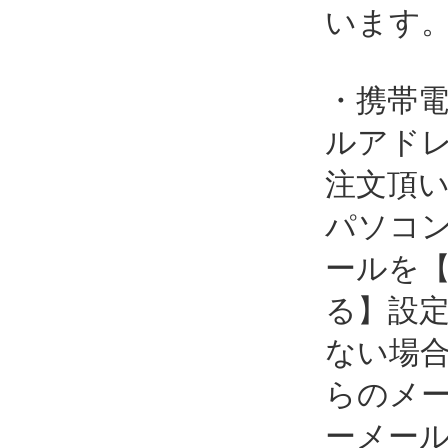
います
・携帯
ルアド
注文頂
パソコ
ールを
る】設
ない場
らのメ
ーメー