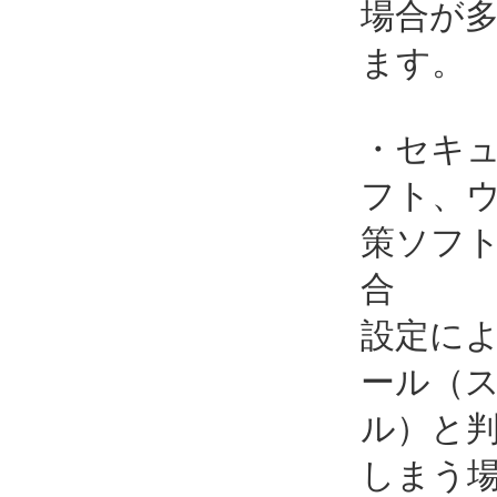
場合が
ます。
・セキ
フト、
策ソフ
合
設定に
ール（
ル）と
しまう