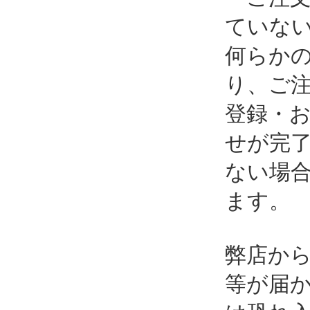
ていな
何らか
り、ご
登録・
せが完
ない場
ます。
弊店か
等が届