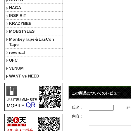
HAGA
INSPIRIT
KRAZYBEE
MOBSTYLES
MonkeyTape＆LasCon
Tape
reversal
UFC
VENUM
WANT vs NEED
この商品についてのレビュー
氏名 :
評
内容 :