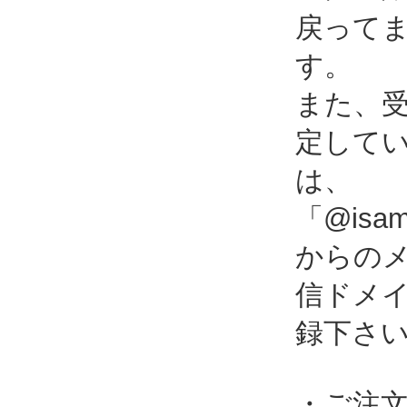
戻って
す。
また、
定して
は、
「@isami
からの
信ドメ
録下さ
・ご注