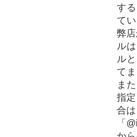
する
てい
弊店
ルは
ルと
てま
また
指定
合は
「@i
から