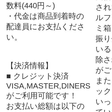
数料(440円～)
され
・代金は商品到着時の
ルフ
配達員にお支払くださ
ミ箱
い。
振り
いる
除さ
【決済情報】
がご
■ クレジット決済
また
VISA,MASTER,DINERS
ック
がご利用可能です！
いっ
お支払い総額は以下の