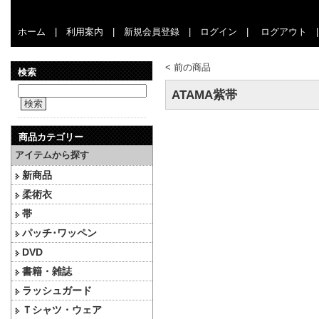
ホーム
|
利用案内
|
新規会員登録
|
ログイン
|
ログアウト
<
前の商品
検索
ATAMA紫帯
検索
商品カテゴリー
アイテムから探す
新商品
柔術衣
帯
パッチ･ワッペン
DVD
書籍・雑誌
ラッシュガード
Ｔシャツ・ウェア