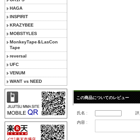
HAGA
INSPIRIT
KRAZYBEE
MOBSTYLES
MonkeyTape＆LasCon
Tape
reversal
UFC
VENUM
WANT vs NEED
この商品についてのレビュー
氏名 :
評
内容 :