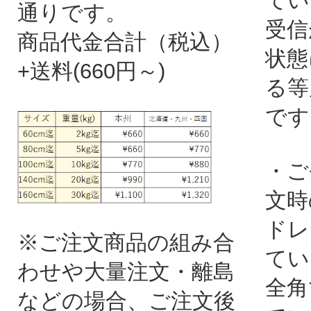
てい
通りです。
受信
商品代金合計（税込）
状態
+送料(660円～)
る等
です
・ご
文時
ドレ
※ご注文商品の組み合
てい
わせや大量注文・離島
全角
などの場合、ご注文後