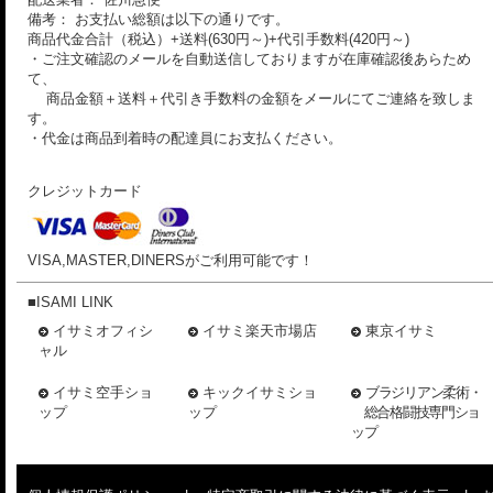
備考： お支払い総額は以下の通りです。
商品代金合計（税込）+送料(630円～)+代引手数料(420円～)
・ご注文確認のメールを自動送信しておりますが在庫確認後あらため
て、
商品金額＋送料＋代引き手数料の金額をメールにてご連絡を致しま
す。
・代金は商品到着時の配達員にお支払ください。
クレジットカード
VISA,MASTER,DINERSがご利用可能です！
■ISAMI LINK
イサミオフィシ
イサミ楽天市場店
東京イサミ
ャル
イサミ空手ショ
キックイサミショ
ブラジリアン柔術・
ップ
ップ
総合格闘技専門ショ
ップ