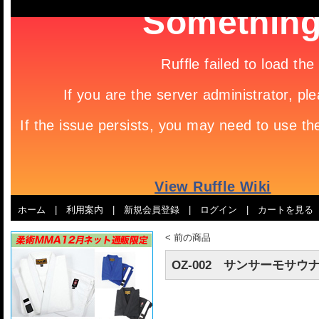
ホーム
|
利用案内
|
新規会員登録
|
ログイン
|
カートを見る
<
前の商品
OZ-002 サンサーモサ