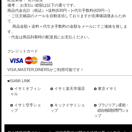
備考： お支払い総額は以下の通りです。
商品代金合計（税込）+送料(630円～)+代引手数料(420円～)
・ご注文確認のメールを自動送信しておりますが在庫確認後あらため
て、
商品金額＋送料＋代引き手数料の金額をメールにてご連絡を致しま
す。
・代金は商品到着時の配達員にお支払ください。
クレジットカード
VISA,MASTER,DINERSがご利用可能です！
■ISAMI LINK
イサミオフィシ
イサミ楽天市場店
東京イサミ
ャル
イサミ空手ショ
キックイサミショ
ブラジリアン柔術・
ップ
ップ
総合格闘技専門ショ
ップ