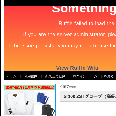
ホーム
|
利用案内
|
新規会員登録
|
ログイン
|
カートを見る
<
前の商品
IS-100 ZSTグローブ（高