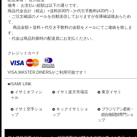
備考： お支払い総額は以下の通りです。
商品代金合計（税込）+送料(630円～)+代引手数料(420円～)
・ご注文確認のメールを自動送信しておりますが在庫確認後あらため
て、
商品金額＋送料＋代引き手数料の金額をメールにてご連絡を致しま
す。
・代金は商品到着時の配達員にお支払ください。
クレジットカード
VISA,MASTER,DINERSがご利用可能です！
■ISAMI LINK
イサミオフィシ
イサミ楽天市場店
東京イサミ
ャル
イサミ空手ショ
キックイサミショ
ブラジリアン柔術・
ップ
ップ
総合格闘技専門ショ
ップ