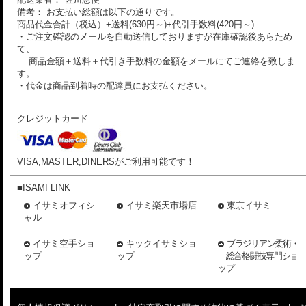
備考： お支払い総額は以下の通りです。
商品代金合計（税込）+送料(630円～)+代引手数料(420円～)
・ご注文確認のメールを自動送信しておりますが在庫確認後あらため
て、
商品金額＋送料＋代引き手数料の金額をメールにてご連絡を致しま
す。
・代金は商品到着時の配達員にお支払ください。
クレジットカード
VISA,MASTER,DINERSがご利用可能です！
■ISAMI LINK
イサミオフィシ
イサミ楽天市場店
東京イサミ
ャル
イサミ空手ショ
キックイサミショ
ブラジリアン柔術・
ップ
ップ
総合格闘技専門ショ
ップ