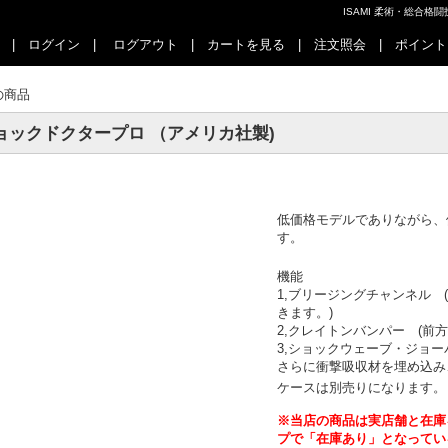
ISAMI 柔術・総合
|
ログイン
|
ログアウト
|
カートを見る
|
注文照会
|
ポイント
の商品
ョックドクタープロ （アメリカ社製)
低価格モデルでありながら、
す。
機能
1,ブリージングチャンネル
きます。)
2,クレイトンバンパー (前
3,ショックウェーブ・ジョー
さらに衝撃吸収材を埋め込み
ケースは別売りになります。
※当店の商品は実店舗と在庫
プで「在庫あり」となってい