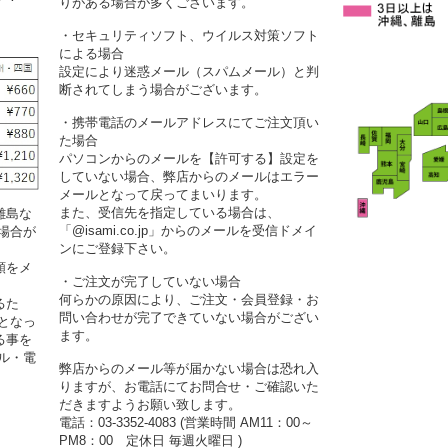
りがある場合が多くございます。
・セキュリティソフト、ウイルス対策ソフト
による場合
設定により迷惑メール（スパムメール）と判
断されてしまう場合がございます。
・携帯電話のメールアドレスにてご注文頂い
た場合
パソコンからのメールを【許可する】設定を
していない場合、弊店からのメールはエラー
メールとなって戻ってまいります。
また、受信先を指定している場合は、
離島な
「@isami.co.jp」からのメールを受信ドメイ
場合が
ンにご登録下さい。
額をメ
・ご注文が完了していない場合
何らかの原因により、ご注文・会員登録・お
るた
問い合わせが完了できていない場合がござい
となっ
ます。
る事を
ル・電
弊店からのメール等が届かない場合は恐れ入
りますが、お電話にてお問合せ・ご確認いた
だきますようお願い致します。
電話：03-3352-4083 (営業時間 AM11：00～
PM8：00 定休日 毎週火曜日 )