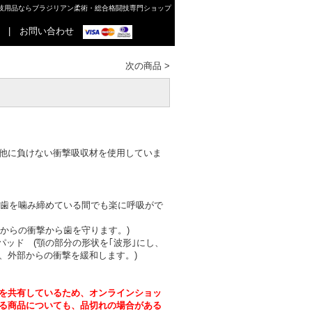
格闘技用品ならブラジリアン柔術・総合格闘技専門ショップ
|
お問い合わせ
次の商品
>
他に負けない衝撃吸収材を使用していま
 (歯を噛み締めている間でも楽に呼吸がで
方からの衝撃から歯を守ります。)
パッド (顎の部分の形状を｢波形｣にし、
、外部からの衝撃を緩和します。)
を共有しているため、オンラインショッ
る商品についても、品切れの場合がある