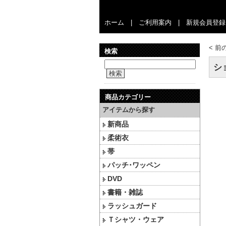
ホーム
|
ご利用案内
|
新規会員登録
<
前
検索
シ
検索
商品カテゴリー
アイテムから探す
新商品
柔術衣
帯
パッチ･ワッペン
DVD
書籍・雑誌
ラッシュガード
Ｔシャツ・ウェア