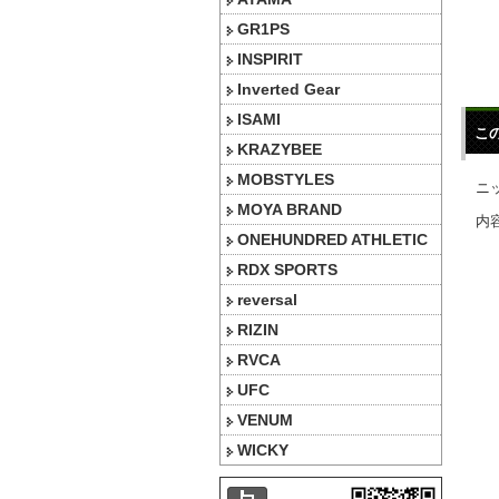
GR1PS
INSPIRIT
Inverted Gear
ISAMI
こ
KRAZYBEE
MOBSTYLES
ニ
MOYA BRAND
内容
ONEHUNDRED ATHLETIC
RDX SPORTS
reversal
RIZIN
RVCA
UFC
VENUM
WICKY