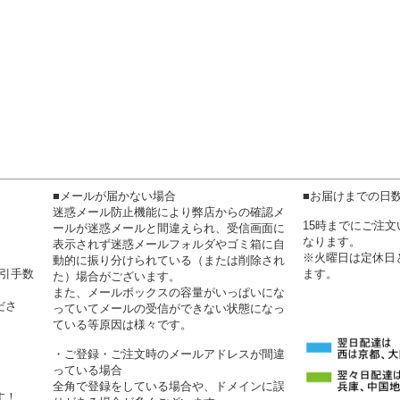
■メールが届かない場合
■お届けまでの日
迷惑メール防止機能により弊店からの確認メ
15時までにご注
ールが迷惑メールと間違えられ、受信画面に
なります。
表示されず迷惑メールフォルダやゴミ箱に自
※火曜日は定休日
動的に振り分けられている（または削除され
代引手数
ます。
た）場合がございます。
また、メールボックスの容量がいっぱいにな
ださ
っていてメールの受信ができない状態になっ
ている等原因は様々です。
・ご登録・ご注文時のメールアドレスが間違
っている場合
全角で登録をしている場合や、ドメインに誤
す！