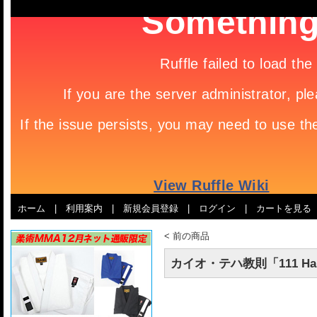
ホーム
|
利用案内
|
新規会員登録
|
ログイン
|
カートを見る
<
前の商品
カイオ・テハ教則「111 Half Gu