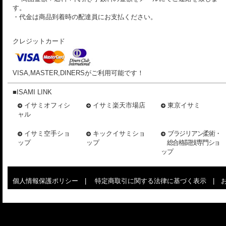
す。
・代金は商品到着時の配達員にお支払ください。
クレジットカード
VISA,MASTER,DINERSがご利用可能です！
■ISAMI LINK
イサミオフィシ
イサミ楽天市場店
東京イサミ
ャル
イサミ空手ショ
キックイサミショ
ブラジリアン柔術・
ップ
ップ
総合格闘技専門ショ
ップ
個人情報保護ポリシー
|
特定商取引に関する法律に基づく表示
|