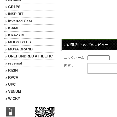
GR1PS
INSPIRIT
Inverted Gear
ISAMI
KRAZYBEE
MOBSTYLES
この商品についてのレビュー
MOYA BRAND
ONEHUNDRED ATHLETIC
ニックネーム :
reversal
内容 :
RIZIN
RVCA
UFC
VENUM
WICKY