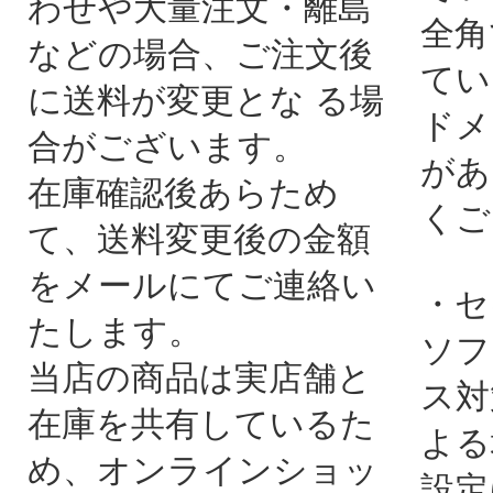
わせや大量注文・離島
全角
などの場合、ご注文後
てい
に送料が変更とな る場
ドメ
合がございます。
があ
在庫確認後あらため
くご
て、送料変更後の金額
をメールにてご連絡い
・セ
たします。
ソフ
当店の商品は実店舗と
ス対
在庫を共有しているた
よる
め、オンラインショッ
設定