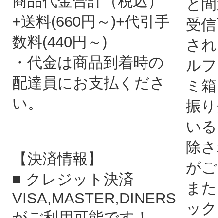
商品代金合計（税込）
と間
+送料(660円～)+代引手
受信
数料(440円～)
され
・代金は商品到着時の
ルフ
配達員にお支払くださ
ミ箱
い。
振り
いる
除さ
【決済情報】
がご
■ クレジット決済
また
VISA,MASTER,DINERS
ック
がご利用可能です！