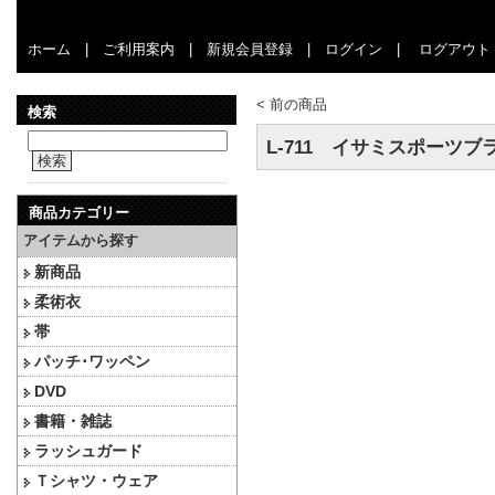
ホーム
|
ご利用案内
|
新規会員登録
|
ログイン
|
ログアウト
<
前の商品
検索
L-711 イサミスポーツブ
検索
商品カテゴリー
アイテムから探す
新商品
柔術衣
帯
パッチ･ワッペン
DVD
書籍・雑誌
ラッシュガード
Ｔシャツ・ウェア