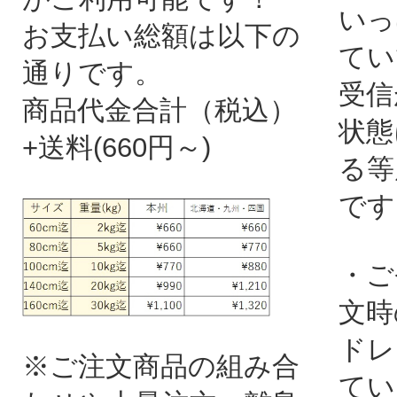
いっ
お支払い総額は以下の
てい
通りです。
受信
商品代金合計（税込）
状態
+送料(660円～)
る等
です
・ご
文時
ドレ
※ご注文商品の組み合
てい