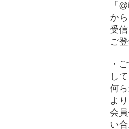
「@i
から
受信
ご登
・ご
して
何ら
より
会員
い合