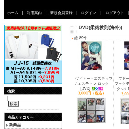
ホーム
|
利用案内
|
新規会員登録
|
ログイン
|
ログアウト
DVD(柔術教則(海外))
総 89件
ヴィトー・エスティマ
ブドー
/ エスティマ ロック
フェク
[DVD]
ク vol.
検索
3,000円（税込）
3,
検索
商品カテゴリー
新商品