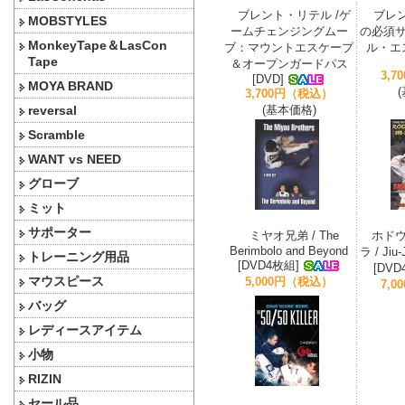
ブレント・リテル /ゲ
ブレン
MOBSTYLES
ームチェンジングムー
の必須
MonkeyTape＆LasCon
ブ：マウントエスケープ
ル・エス
Tape
＆オープンガードパス
3,
[DVD]
MOYA BRAND
3,700円（税込）
reversal
(基本価格)
Scramble
WANT vs NEED
グローブ
ミット
サポーター
ミヤオ兄弟 / The
ホド
Berimbolo and Beyond
ラ / Jiu-
トレーニング用品
[DVD4枚組]
[DVD
マウスピース
5,000円（税込）
7,
バッグ
レディースアイテム
小物
RIZIN
セール品