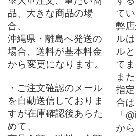
※大量注文、重たい商
する
品、大きな商品の場
てい
合、
弊店
沖縄県・離島へ発送の
ルは
場合、送料が基本料金
ルと
から変更になります。
てま
また
・ご注文確認のメール
指定
を自動送信しておりま
合は
すが在庫確認後あらた
「@i
めて、
から