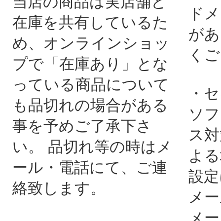
当店の商品は実店舗と
ドメ
在庫を共有しているた
があ
め、オンラインショッ
くご
プで「在庫あり」とな
っている商品について
・セ
も品切れの場合がある
ソフ
事を予めご了承下さ
ス対
い。 品切れ等の時はメ
よる
ール・電話にて、ご連
設定
絡致します。
メー
メー