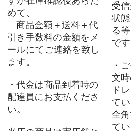
すが在庫確認後あらた
受信
めて、
状態
商品金額＋送料＋代
る等
引き手数料の金額をメ
です
ールにてご連絡を致し
ます。
・ご
文時
・代金は商品到着時の
ドレ
配達員にお支払くださ
てい
い。
全角
てい