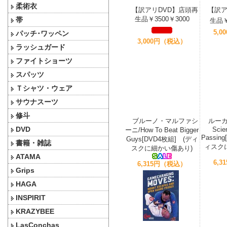
柔術衣
【訳アリDVD】店頭再
【訳ア
生品￥3500￥3000
帯
生品￥
5,
パッチ･ワッペン
3,000円（税込）
ラッシュガード
ファイトショーツ
スパッツ
Ｔシャツ・ウェア
サウナスーツ
修斗
ブルーノ・マルファシ
ルーカ
DVD
Scie
ーニ/How To Beat Bigger
Passin
Guys[DVD4枚組] (ディ
書籍・雑誌
ィスク
スクに細かい傷あり)
ATAMA
6,
6,315円（税込）
Grips
HAGA
INSPIRIT
KRAZYBEE
LasConchas