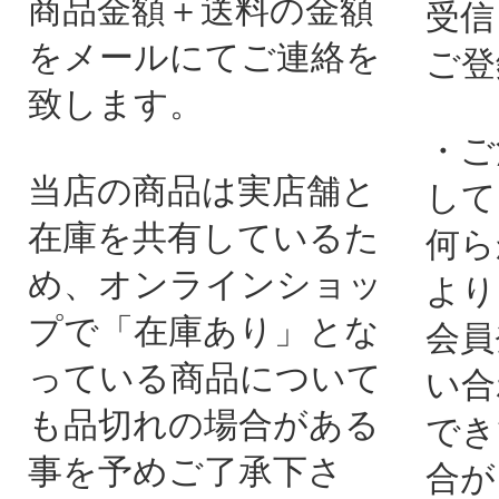
商品金額＋送料の金額
受信
をメールにてご連絡を
ご登
致します。
・ご
当店の商品は実店舗と
して
在庫を共有しているた
何ら
め、オンラインショッ
より
プで「在庫あり」とな
会員
っている商品について
い合
も品切れの場合がある
でき
事を予めご了承下さ
合が