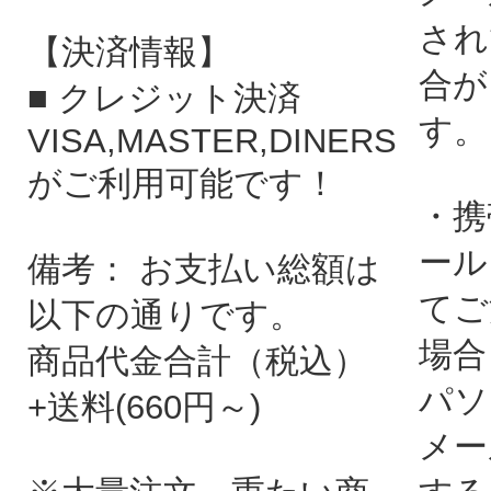
され
【決済情報】
合が
■ クレジット決済
す。
VISA,MASTER,DINERS
がご利用可能です！
・携
ール
備考： お支払い総額は
てご
以下の通りです。
場合
商品代金合計（税込）
パソ
+送料(660円～)
メー