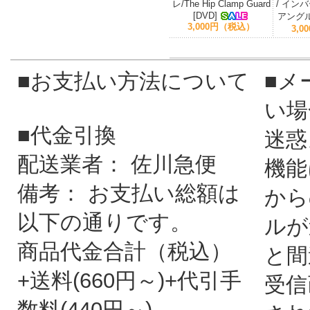
レ/The Hip Clamp Guard
/ イン
[DVD]
アングル 
3,000円（税込）
3,
■お支払い方法について
■メ
い場
■代金引換
迷惑
配送業者： 佐川急便
機能
備考： お支払い総額は
から
以下の通りです。
ルが
商品代金合計（税込）
と間
+送料(660円～)+代引手
受信
数料(440円～)