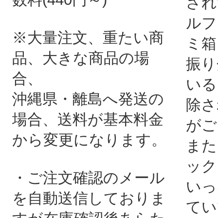
され
ルフ
※大量注文、重たい商
ミ箱
品、大きな商品の場
振り
合、
いる
沖縄県・離島へ発送の
除さ
場合、送料が基本料金
がご
から変更になります。
また
ック
・ご注文確認のメール
いっ
を自動送信しておりま
てい