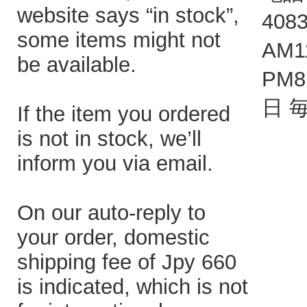
website says “in stock”,
408
some items might not
AM1
be available.
PM
日 
If the item you ordered
is not in stock, we’ll
inform you via email.
On our auto-reply to
your order, domestic
shipping fee of Jpy 660
is indicated, which is not