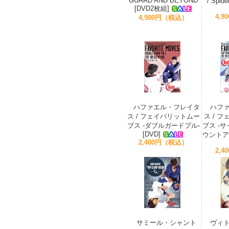
GUARD AND BEYOND
/ Spid
[DVD2枚組]
4,
4,900円（税込）
ハファエル・フレイタ
ハフ
ス / フェイバリットムー
ス / 
ブス -ダブルガードプル-
ブス -
[DVD]
ウントアタ
2,400円（税込）
2,
サミール・シャント
ヴィ