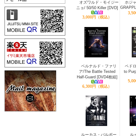
オズワルド・モイジー
ホジ
GRAPPL
ニョ/ 50/50 Killer [DVD]
3,
3,000円（税込）
ベルナルド・ファリ
ペドロ・
ア/The Battle Tested
to Pu
Half-Guard [DVD4枚組]
5,
6,300円（税込）
ルーカス・バルボー
ル