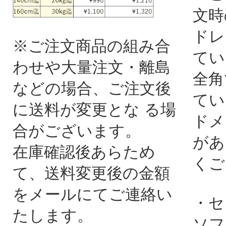
文時
ドレ
※ご注文商品の組み合
てい
わせや大量注文・離島
全角
などの場合、ご注文後
てい
に送料が変更とな る場
ドメ
合がございます。
があ
在庫確認後あらため
くご
て、送料変更後の金額
をメールにてご連絡い
・セ
たします。
ソフ