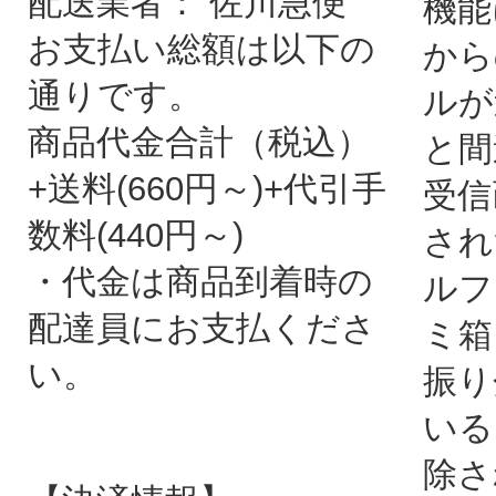
配送業者： 佐川急便
機能
お支払い総額は以下の
から
通りです。
ルが
商品代金合計（税込）
と間
+送料(660円～)+代引手
受信
数料(440円～)
され
・代金は商品到着時の
ルフ
配達員にお支払くださ
ミ箱
い。
振り
いる
除さ