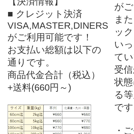
【決済情報】
がご
■ クレジット決済
また
VISA,MASTER,DINERS
ック
がご利用可能です！
いっ
お支払い総額は以下の
てい
通りです。
受信
商品代金合計（税込）
状態
+送料(660円～)
る等
です
・ご