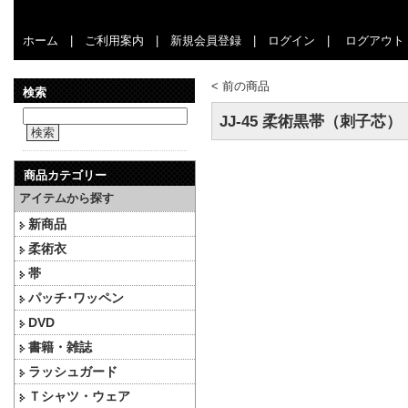
ホーム
|
ご利用案内
|
新規会員登録
|
ログイン
|
ログアウト
<
前の商品
検索
JJ-45 柔術黒帯（刺子芯）
検索
商品カテゴリー
アイテムから探す
新商品
柔術衣
帯
パッチ･ワッペン
DVD
書籍・雑誌
ラッシュガード
Ｔシャツ・ウェア