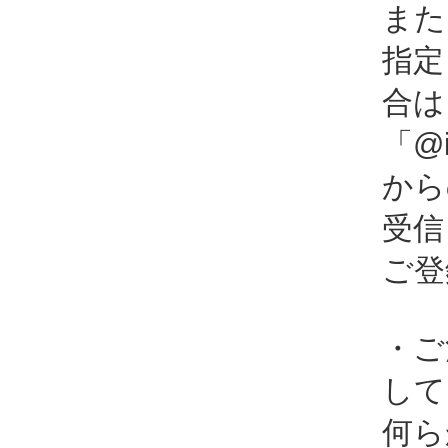
また
指定
合は
「@i
から
受信
ご登
・ご
して
何ら