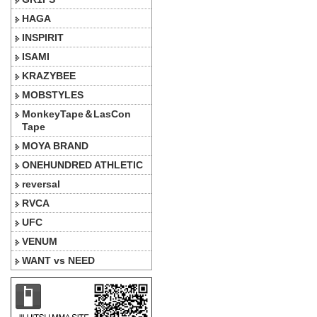
HAGA
INSPIRIT
ISAMI
KRAZYBEE
MOBSTYLES
MonkeyTape＆LasCon
Tape
MOYA BRAND
ONEHUNDRED ATHLETIC
reversal
RVCA
UFC
VENUM
WANT vs NEED