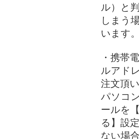
ル）と
しまう
います
・携帯
ルアド
注文頂
パソコ
ールを
る】設
ない場