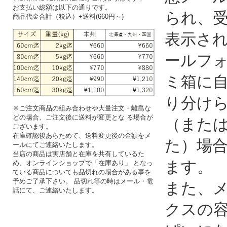
お支払い総額は以下の通りです。
られ、
商品代金合計（税込）+送料(660円～)
表示さ
ールフ
ミ箱に
り分け
※ご注文商品の組み合わせや大量注文・離島な
どの場合、ご注文後に送料が変更とな る場合が
（また
ございます。
在庫確認後あらためて、送料変更後の金額をメ
た）場
ールにてご連絡いたします。
当店の商品は実店舗と在庫を共有しているた
ます。
め、オンラインショップで「在庫あり」 となっ
ている商品についても品切れの場合がある事を
予めご了承下さい。 品切れ等の時はメール・電
また、
話にて、ご連絡いたします。
クスの