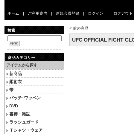
ホーム
|
ご利用案内
|
新規会員登録
|
ログイン
|
ログアウト
<
前の商品
検索
UFC OFFICIAL FIGH
検索
商品カテゴリー
アイテムから探す
新商品
柔術衣
帯
パッチ･ワッペン
DVD
書籍・雑誌
ラッシュガード
Ｔシャツ・ウェア