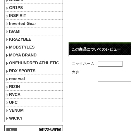
GR1PS
INSPIRIT
Inverted Gear
ISAMI
KRAZYBEE
MOBSTYLES
この商品についてのレビュー
MOYA BRAND
ONEHUNDRED ATHLETIC
ニックネーム :
RDX SPORTS
内容 :
reversal
RIZIN
RVCA
UFC
VENUM
WICKY