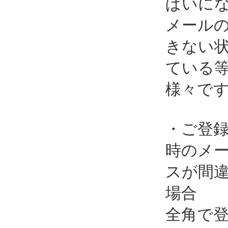
ぱいに
メール
きない
ている
様々で
・ご登
時のメ
スが間
場合
全角で