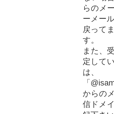
らのメ
ーメー
戻って
す。
また、
定して
は、
「@isami
からの
信ドメ