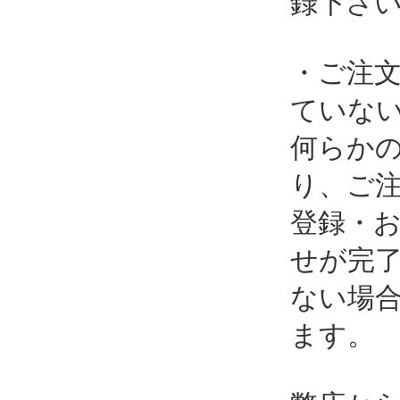
録下さ
・ご注
ていな
何らか
り、ご
登録・
せが完
ない場
ます。