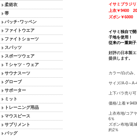
イサミブラジリ
柔術衣
上衣￥9400 2
帯
ズボン￥6000 
パッチ･ワッペン
ファイトウエア
イサミ独自で開
子地を使用！
ファイトショーツ
従来の一重刺子よ
スパッツ
好評の日本製エ
スポーツウェア
提供します。
Ｔシャツ・ウェア
サウナスーツ
カラー/白のみ
グローブ
サイズ/A-0～A-
サポーター
上下バラ売り
ミット
価格/上着￥940
トレーニング用品
上衣布地/コア
マウスピース
6％
サプリメント
ズボン布地/葛
約2％
バッグ