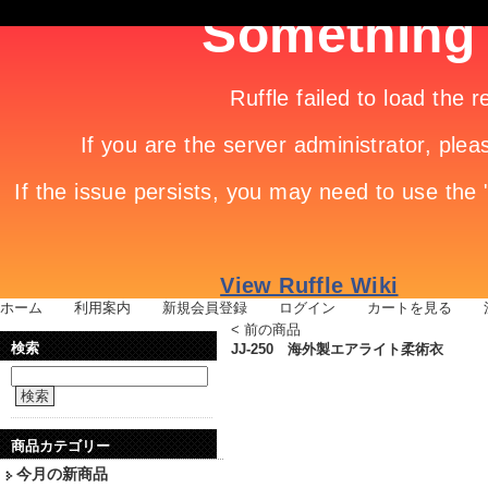
ホーム
|
利用案内
|
新規会員登録
|
ログイン
|
カートを見る
|
<
前の商品
検索
JJ-250 海外製エアライト柔術衣
検索
商品カテゴリー
今月の新商品