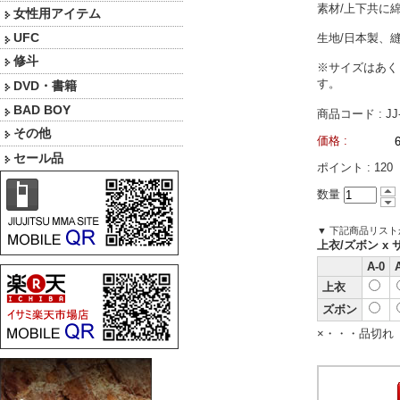
素材/上下共に綿
女性用アイテム
UFC
生地/日本製、
修斗
※サイズはあく
す。
DVD・書籍
BAD BOY
商品コード : JJ-
その他
価格 :
セール品
ポイント :
120
数量
▼ 下記商品リス
上衣/ズボン x 
A-0
上衣
ズボン
×・・・品切れ