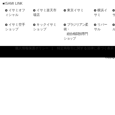
■ISAMI LINK
イサミオフ
イサミ楽天市
東京イサミ
横浜イ
ィシャル
場店
サミ
イサミ空手
キックイサミ
ブラジリアン柔
リバー
ショップ
ショップ
術・
サル
総合格闘技専門
ショップ
個人情報保護ポリシー
|
特定商取引に関する法律に基づく表示
Copyrig