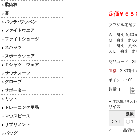
柔術衣
帯
定価￥５３
パッチ･ワッペン
ブラジル老舗ブ
ファイトウエア
Ｓ 身丈 約6
ファイトショーツ
Ｍ 身丈 約6
Ｌ 身丈 約6
スパッツ
ＸＬ 身丈 約
スポーツウェア
商品コード : 28
Ｔシャツ・ウェア
価格 :
3,300
サウナスーツ
ポイント :
66
グローブ
数量
サポーター
ミット
▼ 下記商品リス
サイズ
トレーニング用品
選択
マウスピース
1
２ＸＬ
サプリメント
×・・・品切れ
バッグ