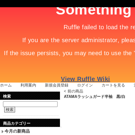
ホーム
|
利用案内
|
新規会員登録
|
ログイン
|
カートを見る
|
<
前の商品
検索
ATAMAラッシュガード半袖 黒/白
検索
商品カテゴリー
今月の新商品