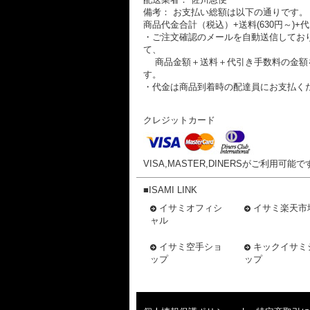
備考： お支払い総額は以下の通りです。
商品代金合計（税込）+送料(630円～)+代
・ご注文確認のメールを自動送信してお
て、
商品金額＋送料＋代引き手数料の金額
す。
・代金は商品到着時の配達員にお支払く
クレジットカード
VISA,MASTER,DINERSがご利用可能で
■ISAMI LINK
イサミオフィシ
イサミ楽天市
ャル
イサミ空手ショ
キックイサミ
ップ
ップ