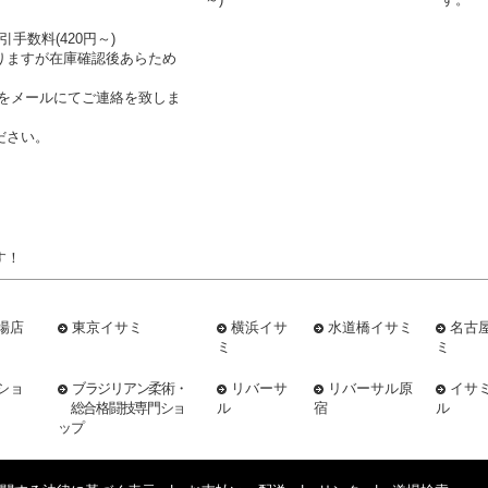
引手数料(420円～)
りますが在庫確認後あらため
をメールにてご連絡を致しま
ださい。
す！
場店
東京イサミ
横浜イサ
水道橋イサミ
名古
ミ
ミ
ショ
ブラジリアン柔術・
リバーサ
リバーサル原
イサ
総合格闘技専門ショ
ル
宿
ル
ップ