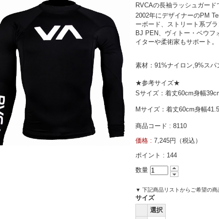
RVCAの長袖ラッシュガード
2002年にデザイナーのPM 
ーボード、ストリート系ブラ
BJ PEN、ヴィトー・ベウ
イターや柔術家もサポート。
素材：91%ナイロン,9%ス
★参考サイズ★
Sサイズ：着丈60cm身幅39cm
Mサイズ：着丈60cm身幅41.5
商品コード : 8110
価格 :
7,245円（税込）
ポイント :
144
数量
▼ 下記商品リストからご希望の
サイズ
選択