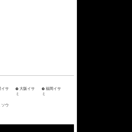
屋イサ
大阪イサ
福岡イサ
ミ
ミ
ミソウ