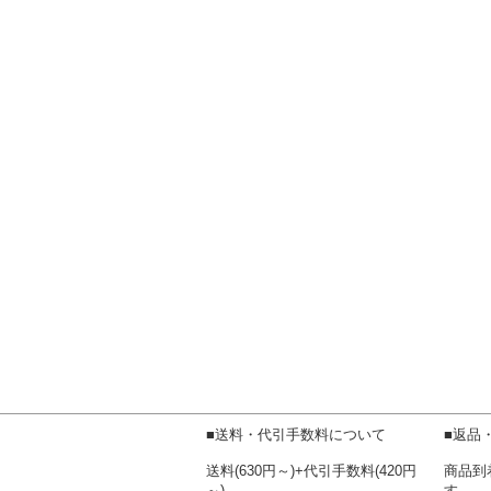
■送料・代引手数料について
■返品
送料(630円～)+代引手数料(420円
商品到
～)
す。