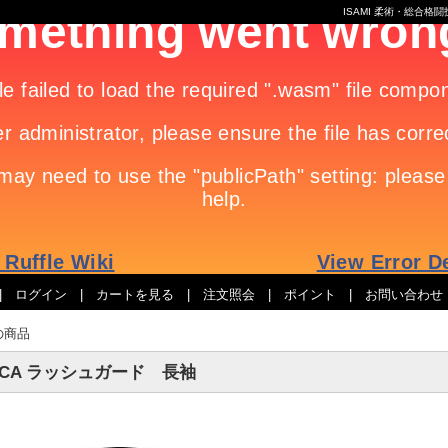
ISAMI 柔術・総合
|
ログイン
|
カートを見る
|
注文照会
|
ポイント
|
お問い合わせ
の商品
VCA ラッシュガード 長袖