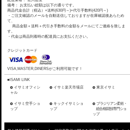
備考： お支払い総額は以下の通りです。
商品代金合計（税込）+送料(630円～)+代引手数料(420円～)
・ご注文確認のメールを自動送信しておりますが在庫確認後あらため
て、
商品金額＋送料＋代引き手数料の金額をメールにてご連絡を致しま
す。
・代金は商品到着時の配達員にお支払ください。
クレジットカード
VISA,MASTER,DINERSがご利用可能です！
■ISAMI LINK
イサミオフィシ
イサミ楽天市場店
東京イサミ
ャル
イサミ空手ショ
キックイサミショ
ブラジリアン柔術・
ップ
ップ
総合格闘技専門ショ
ップ