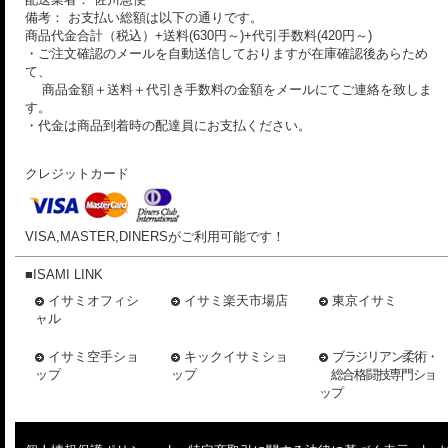
備考： お支払い総額は以下の通りです。
商品代金合計（税込）+送料(630円～)+代引手数料(420円～)
・ご注文確認のメールを自動送信しておりますが在庫確認後あらため
て、
商品金額＋送料＋代引き手数料の金額をメールにてご連絡を致しま
す。
・代金は商品到着時の配達員にお支払ください。
クレジットカード
VISA,MASTER,DINERSがご利用可能です！
■ISAMI LINK
イサミオフィシ
イサミ楽天市場店
東京イサミ
ャル
イサミ空手ショ
キックイサミショ
ブラジリアン柔術・
ップ
ップ
総合格闘技専門ショ
ップ