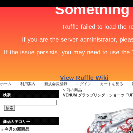
ホーム
|
利用案内
|
新規会員登録
|
ログイン
|
カートを見る
|
<
前の商品
検索
VENUM グラップリング・ショーツ「UF
検索
商品カテゴリー
今月の新商品