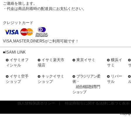
ご連絡を致します。
・代金は商品到着時の配達員にお支払ください。
クレジットカード
VISA,MASTER,DINERSがご利用可能です！
■ISAMI LINK
イサミオフ
イサミ楽天市
東京イサミ
横浜イ
ィシャル
場店
サミ
イサミ空手
キックイサミ
ブラジリアン柔
リバー
ショップ
ショップ
術・
サル
総合格闘技専門
ショップ
個人情報保護ポリシー
|
特定商取引に関する法律に基づく表示
Copyrig