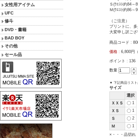
Ｓ(ｳｴｽﾄ約84～8
女性用アイテム
Ｍ(ｳｴｽﾄ約86～9
UFC
修斗
（ご注意）
プリントに、多
DVD・書籍
大変申し訳ござ
BAD BOY
商品コード : 80
その他
価格 :
6,800
セール品
ポイント :
136
数量
▼ 下記商品リス
サイズ
選択
1
ＸＸＳ
1
ＸＳ
2
Ｓ
1
Ｍ
×・・・品切れ