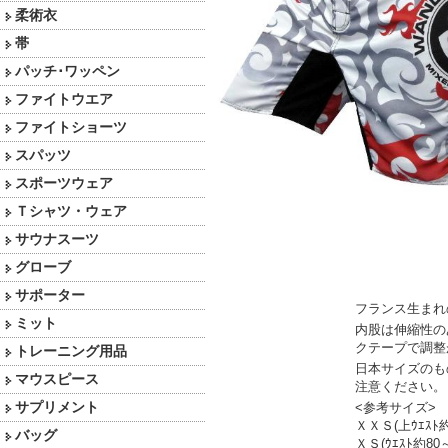
柔術衣
帯
パッチ･ワッペン
ファイトウエア
ファイトショーツ
スパッツ
スポーツウェア
Ｔシャツ・ウェア
サウナスーツ
グローブ
サポーター
フランス生まれ
ミット
内股は伸縮性の
クテープで調整
トレーニング用品
日本サイズのも
マウスピース
注意ください。
サプリメント
<参考サイズ>
ＸＸＳ(上ｳｴｽﾄ約
バッグ
ＸＳ(ｳｴｽﾄ約80～